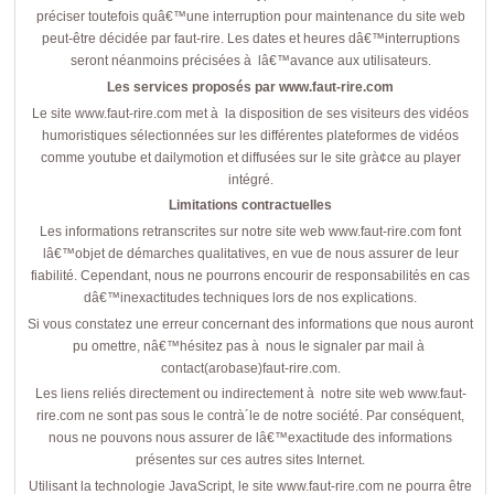
préciser toutefois quâ€™une interruption pour maintenance du site web
peut-être décidée par faut-rire. Les dates et heures dâ€™interruptions
seront néanmoins précisées à lâ€™avance aux utilisateurs.
Les services proposés par www.faut-rire.com
Le site www.faut-rire.com met à la disposition de ses visiteurs des vidéos
humoristiques sélectionnées sur les différentes plateformes de vidéos
comme youtube et dailymotion et diffusées sur le site grà¢ce au player
intégré.
Limitations contractuelles
Les informations retranscrites sur notre site web www.faut-rire.com font
lâ€™objet de démarches qualitatives, en vue de nous assurer de leur
fiabilité. Cependant, nous ne pourrons encourir de responsabilités en cas
dâ€™inexactitudes techniques lors de nos explications.
Si vous constatez une erreur concernant des informations que nous auront
pu omettre, nâ€™hésitez pas à nous le signaler par mail à
contact(arobase)faut-rire.com.
Les liens reliés directement ou indirectement à notre site web www.faut-
rire.com ne sont pas sous le contrà´le de notre société. Par conséquent,
nous ne pouvons nous assurer de lâ€™exactitude des informations
présentes sur ces autres sites Internet.
Utilisant la technologie JavaScript, le site www.faut-rire.com ne pourra être