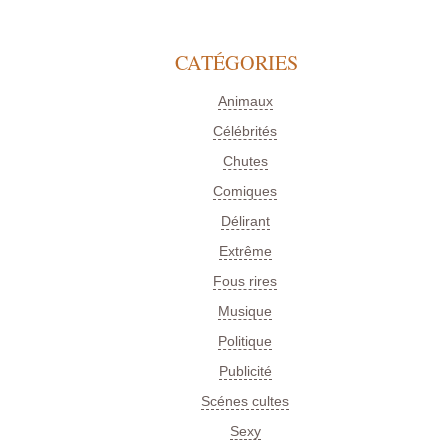
CATÉGORIES
Animaux
Célébrités
Chutes
Comiques
Délirant
Extrême
Fous rires
Musique
Politique
Publicité
Scénes cultes
Sexy