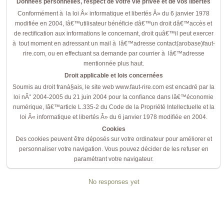
Données personnelles, respect de votre vie privée et de vos libertés
Conformément à la loi Â« informatique et libertés Â» du 6 janvier 1978
modifiée en 2004, lâ€™utilisateur bénéficie dâ€™un droit dâ€™accès et
de rectification aux informations le concernant, droit quâ€™il peut exercer
à tout moment en adressant un mail à lâ€™adresse contact(arobase)faut-
rire.com, ou en effectuant sa demande par courrier à lâ€™adresse
mentionnée plus haut.
Droit applicable et lois concernées
Soumis au droit franà§ais, le site web www.faut-rire.com est encadré par la
loi nÂ° 2004-2005 du 21 juin 2004 pour la confiance dans lâ€™économie
numérique, lâ€™article L.335-2 du Code de la Propriété Intellectuelle et la
loi Â« informatique et libertés Â» du 6 janvier 1978 modifiée en 2004.
Cookies
Des cookies peuvent être déposés sur votre ordinateur pour améliorer et
personnaliser votre navigation. Vous pouvez décider de les refuser en
paramétrant votre navigateur.
No responses yet