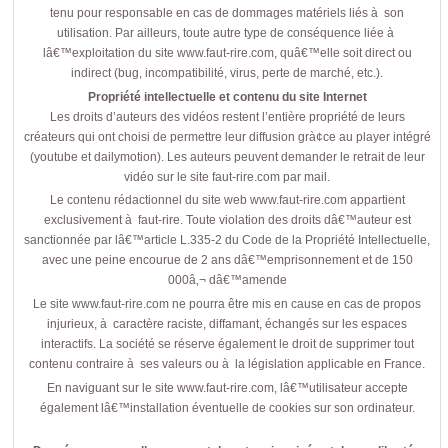
tenu pour responsable en cas de dommages matériels liés à son
utilisation. Par ailleurs, toute autre type de conséquence liée à
lâ€™exploitation du site www.faut-rire.com, quâ€™elle soit direct ou
indirect (bug, incompatibilité, virus, perte de marché, etc.).
Propriété intellectuelle et contenu du site Internet
Les droits d’auteurs des vidéos restent l’entière propriété de leurs
créateurs qui ont choisi de permettre leur diffusion grà¢ce au player intégré
(youtube et dailymotion). Les auteurs peuvent demander le retrait de leur
vidéo sur le site faut-rire.com par mail.
Le contenu rédactionnel du site web www.faut-rire.com appartient
exclusivement à faut-rire. Toute violation des droits dâ€™auteur est
sanctionnée par lâ€™article L.335-2 du Code de la Propriété Intellectuelle,
avec une peine encourue de 2 ans dâ€™emprisonnement et de 150
000â‚¬ dâ€™amende
Le site www.faut-rire.com ne pourra être mis en cause en cas de propos
injurieux, à caractère raciste, diffamant, échangés sur les espaces
interactifs. La société se réserve également le droit de supprimer tout
contenu contraire à ses valeurs ou à la législation applicable en France.
En naviguant sur le site www.faut-rire.com, lâ€™utilisateur accepte
également lâ€™installation éventuelle de cookies sur son ordinateur.