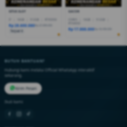
SITUS SLOT
GACOR
I7
|
16GB
|
512GB
|
RTX5050
CORE5
|
16GB
|
512GB
|
RTX4050
Rp 28.600.080
Rp 27.999.000
Rp 17.888.000
Rp 18.499.000
Terjual 6
BUTUH BANTUAN?
Hubungi kami melalui Official WhatsApp interaktif
sekarang.
Kirim Pesan
Ikuti kami: