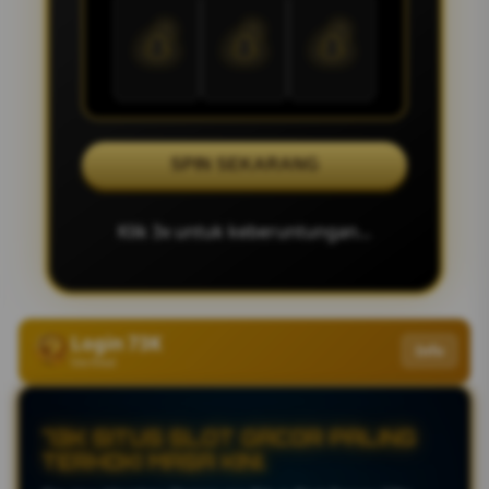
💰
💰
💰
SPIN SEKARANG
Klik 3x untuk keberuntungan...
Login 73K
Info
Verified
73K SITUS SLOT GACOR PALING
TERHOKI MASA KINI.