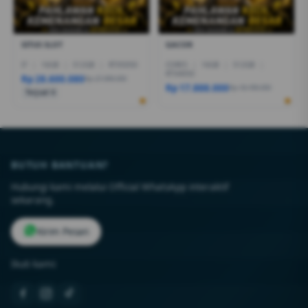
SITUS SLOT
GACOR
I7
|
16GB
|
512GB
|
RTX5050
CORE5
|
16GB
|
512GB
|
RTX4050
Rp 28.600.080
Rp 27.999.000
Rp 17.888.000
Rp 18.499.000
Terjual 6
BUTUH BANTUAN?
Hubungi kami melalui Official WhatsApp interaktif
sekarang.
Kirim Pesan
Ikuti kami: