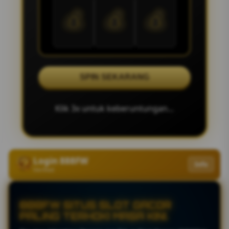
💰
💰
💰
SPIN SEKARANG
Klik 3x untuk keberuntungan...
Login 888FW
Info
Verified
888FW SITUS SLOT GACOR
PALING TERHOKI MASA KINI.