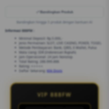
Bandingkan Produk
Bandingkan hingga 5 produk dengan bantuan AI
Informasi 888FW :
Minimal Deposit: Rp.5.000,-
Jenis Permainan: SLOT, LIVE CASINO, POKER, TOGEL
Metode Pembayaran: Bank, QRIS, E-Wallet, Pulsa
Mata Uang: IDR (Indonesian Rupiah)
Jam Operasional: 24 Jam Nonstop
Total Rating: 288.999.888
Rating: ⭐⭐⭐⭐⭐
Daftar Sekarang:
Klik Disini
VIP 888FW