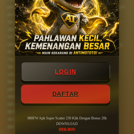
permainan populer dari provider ternama dengan
putaran game sportif dan pecahan cantik
terpercaya gampang menang setiap hari. Daftar
sekarang juga dapatkan id hoki khusus. 888FW
kini hadir sebagai pusat permainan slot online
paling lengkap dengan koleksi Room Gacor yang
terkenal mudah menang setiap hari. Dengan
reputasi sebagai situs slot online resmi
terpercaya. 888FW terus menjadi destinasi
LOGIN
utama para pemain yang mengincar sensasi
bermain kelas premium, fitur modern, serta
peluang Maxwin yang jauh lebih besar
DAFTAR
dibandingkan situs lainnya. 888FW merupakan
situs toto slot gacor untuk semua kalangan. Ini
adalah arena bagi pemain serius yang mencari
888FW Apk Super Scatter 250 Klik Dengan Bonus 20k
slot gacor konsisten, sistem yang adil, dan
DOWNLOAD
peluang maxwin yang bisa dibuktikan.
DEK BOY