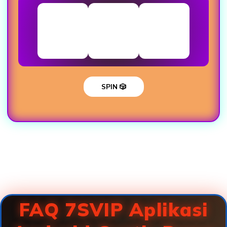
SPIN 🎲
Loading...
FAQ 7SVIP Aplikasi