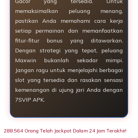
Gacor yang tersedia. Untuk
memaksimalkan peluang menang,
pastikan Anda memahami cara kerja
setiap permainan dan memanfaatkan
fitur-fitur bonus yang ditawarkan.
Dengan strategi yang tepat, peluang
Maxwin bukanlah sekadar mimpi.
Jangan ragu untuk menjelajahi berbagai
slot yang tersedia dan rasakan sensasi
kemenangan di ujung jari Anda dengan
7SVIP APK.
288.564 Orang Telah Jackpot Dalam 24 Jam Terakhir!