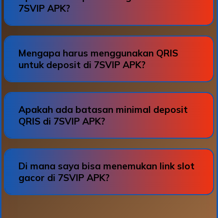
7SVIP APK?
Mengapa harus menggunakan QRIS
untuk deposit di 7SVIP APK?
Apakah ada batasan minimal deposit
QRIS di 7SVIP APK?
Di mana saya bisa menemukan link slot
gacor di 7SVIP APK?