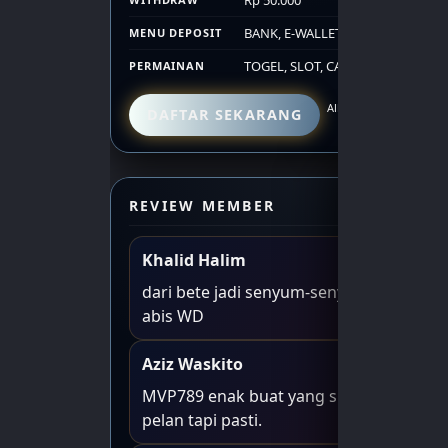
Rp 50.000
Rekomendasi
BANK, E-WALLET, QRIS
MENU DEPOSIT
Informasi 
TOGEL, SLOT, CASINO
PERMAINAN
ANTIMOTOT
All Rights Reserved - S
DAFTAR SEKARANG
00.00
Bebas Ong
Rp 10.000
REVIEW MEMBER
atau mulai d
SELENGKAP
Khalid Halim
dari bete jadi senyum-senyum sendiri
abis WD
JUMLAH
Aziz Waskito
MVP789 enak buat yang suka main
pelan tapi pasti.