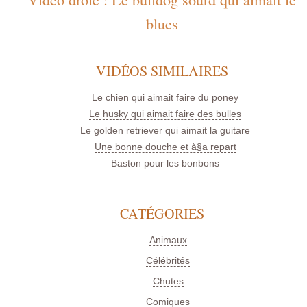
blues
VIDÉOS SIMILAIRES
Le chien qui aimait faire du poney
Le husky qui aimait faire des bulles
Le golden retriever qui aimait la guitare
Une bonne douche et à§a repart
Baston pour les bonbons
CATÉGORIES
Animaux
Célébrités
Chutes
Comiques