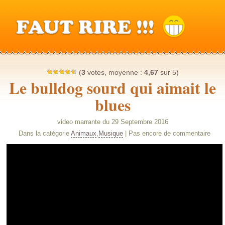
(
3
votes, moyenne :
4,67
sur 5)
Le bulldog sourd qui aimait le
blues
video marrante du 29 Septembre 2016
Dans la catégorie
Animaux
,
Musique
| Pas encore de commentaire