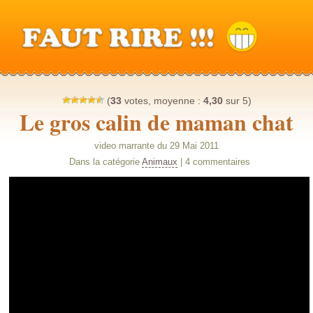
(
33
votes, moyenne :
4,30
sur 5)
Le gros calin de maman chat
video marrante du 29 Mai 2011
Dans la catégorie
Animaux
| 4 commentaires