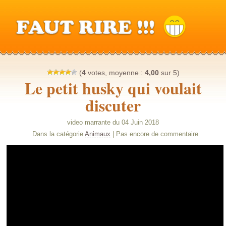
(
4
votes, moyenne :
4,00
sur 5)
Le petit husky qui voulait
discuter
video marrante du 04 Juin 2018
Dans la catégorie
Animaux
| Pas encore de commentaire