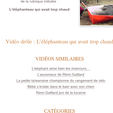
de la rubrique intitulée :
L’éléphanteau qui avait trop chaud
Vidéo drôle : L’éléphanteau qui avait trop chau
VIDÉOS SIMILAIRES
L’elephant aime bien les mamours…
L’ascenseur de Rémi Gaillard
La petite taïwanaise championne du rangement de vélo
Bébé s’éclate dans le bain avec son chien
Remi Gaillard pro de la lucarne
CATÉGORIES