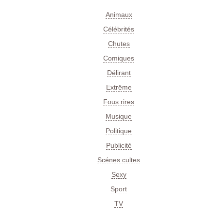
Animaux
Célébrités
Chutes
Comiques
Délirant
Extrême
Fous rires
Musique
Politique
Publicité
Scénes cultes
Sexy
Sport
TV