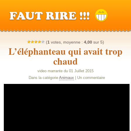
(
1
votes, moyenne :
4,00
sur 5)
L’éléphanteau qui avait trop
chaud
video marrante du 01 Juillet 2015
Dans la catégorie
Animaux
| Un commentaire