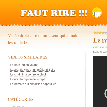
Vidéo drôle : Le raton laveur qui aimait
Le r
les roulades
video marra
Dans la cat
VIDÉOS SIMILAIRES
Le pain indien volant
Laveur de vitres : un métier difficile
Le chat ninja contre le chiot
L’ours champion de kung-fu
Le primate qui aimait les papouilles
CATÉGORIES