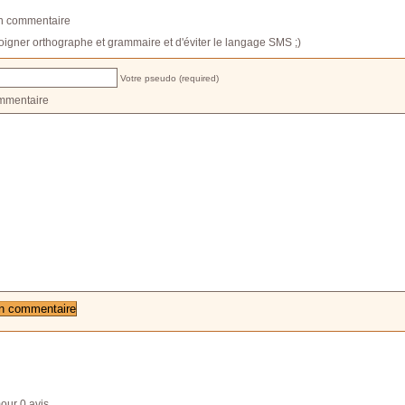
un commentaire
oigner orthographe et grammaire et d'éviter le langage SMS ;)
Votre pseudo (required)
mmentaire
our
0
avis