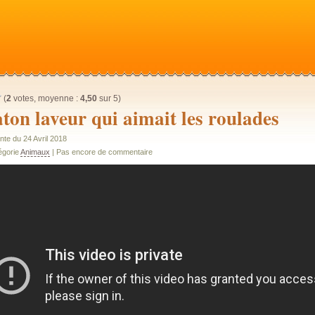
(
2
votes, moyenne :
4,50
sur 5)
aton laveur qui aimait les roulades
nte du 24 Avril 2018
égorie
Animaux
| Pas encore de commentaire