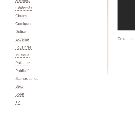
Animaux
Célébrités
Chutes
Comiques
Délirant
Ce raton la
Extrême
Fous rires
Musique
Politique
Publicité
Scénes cultes
Sexy
Sport
TV