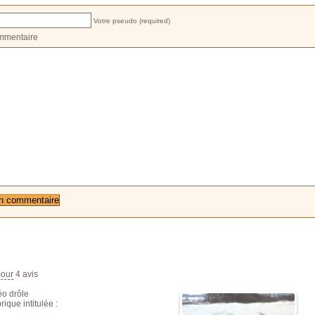
Votre pseudo (required)
mmentaire
our
4
avis
éo drôle
rique intitulée :