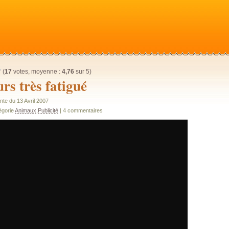
(
17
votes, moyenne :
4,76
sur 5)
rs très fatigué
nte du 13 Avril 2007
égorie
Animaux
,
Publicité
| 4 commentaires