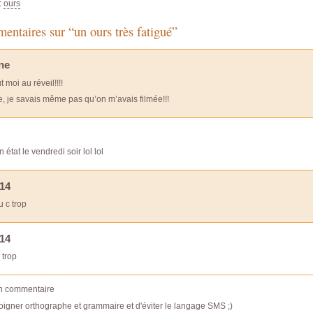
:
ours
ntaires sur “un ours très fatigué”
ne
t moi au réveil!!!!
, je savais même pas qu’on m’avais filmée!!!
 état le vendredi soir lol lol
14
u c trop
14
 trop
un commentaire
oigner orthographe et grammaire et d'éviter le langage SMS ;)