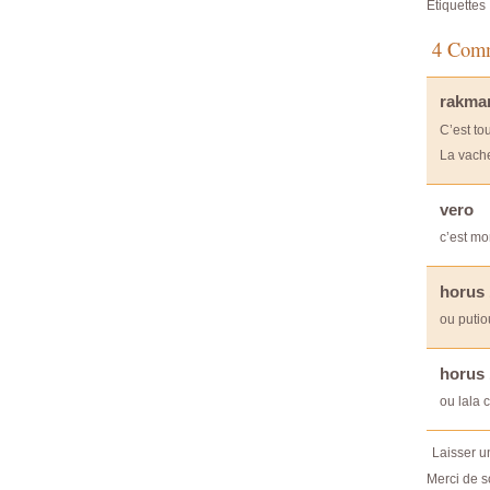
Étiquettes 
4 Comme
rakma
C’est tou
La vache
vero
c’est mon
horus 
ou putio
horus 
ou lala c
Laisser 
Merci de s