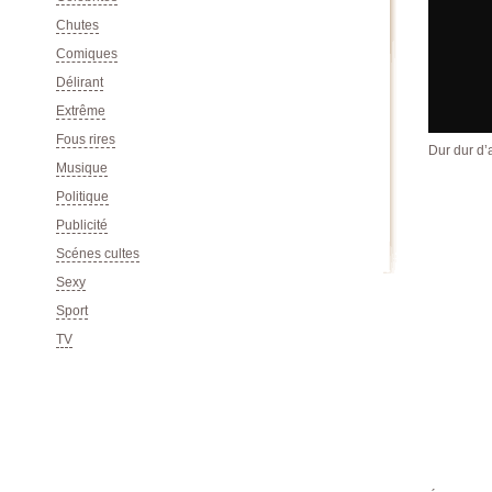
Chutes
Comiques
Délirant
Extrême
Fous rires
Dur dur d’a
Musique
Politique
Publicité
Scénes cultes
Sexy
Sport
TV