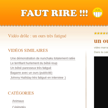
Vidéo drôle : un ours très fatigué
un ou
video marra
VIDÉOS SIMILAIRES
Dans la cat
Une démonstration de nunchaku totalement ratée
Le terrifiant hurlement du bébé-loup
Un bébé paresseux très fatigué
Bagarre avec un ours (publicité)
Johnny Halliday très fatigué en interview :)
CATÉGORIES
Animaux
Célébrités