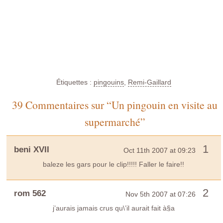
Étiquettes :
pingouins
,
Remi-Gaillard
39 Commentaires sur “Un pingouin en visite au
supermarché”
1
beni XVII
Oct 11th 2007 at 09:23
baleze les gars pour le clip!!!!! Faller le faire!!
2
rom 562
Nov 5th 2007 at 07:26
j’aurais jamais crus qu\’il aurait fait à§a