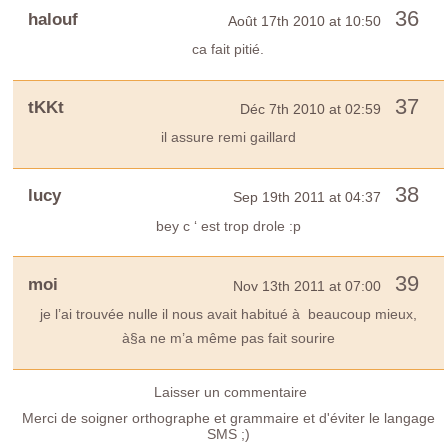
36
halouf
Août 17th 2010 at 10:50
ca fait pitié.
37
tKKt
Déc 7th 2010 at 02:59
il assure remi gaillard
38
lucy
Sep 19th 2011 at 04:37
bey c ‘ est trop drole :p
39
moi
Nov 13th 2011 at 07:00
je l’ai trouvée nulle il nous avait habitué à beaucoup mieux,
à§a ne m’a même pas fait sourire
Laisser un commentaire
Merci de soigner orthographe et grammaire et d'éviter le langage
SMS ;)