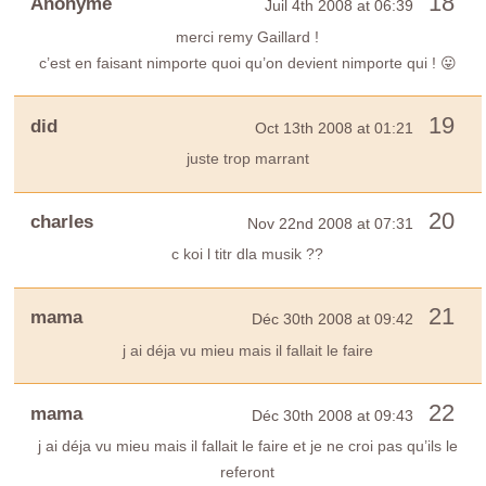
18
Anonyme
Juil 4th 2008 at 06:39
merci remy Gaillard !
c’est en faisant nimporte quoi qu’on devient nimporte qui ! 😛
19
did
Oct 13th 2008 at 01:21
juste trop marrant
20
charles
Nov 22nd 2008 at 07:31
c koi l titr dla musik ??
21
mama
Déc 30th 2008 at 09:42
j ai déja vu mieu mais il fallait le faire
22
mama
Déc 30th 2008 at 09:43
j ai déja vu mieu mais il fallait le faire et je ne croi pas qu’ils le
referont