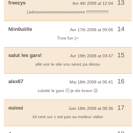
13
freezys
Avr 4th 2008 at 12:04
j’adoooooooooooooooooooore !!!!!!!!!!!!!!!!!!!
14
Niin0uiille
Avr 17th 2008 at 09:06
Trow fun (=
15
salut les gars!
Avr 19th 2008 at 03:47
allé voir le site vou serez pa déssu
16
alex67
Mai 18th 2008 at 06:41
culotté le gars 🙂 je dis bravo 😉
17
ouioui
Juin 18th 2008 at 08:36
lol cest sur c est pas sa meileur video