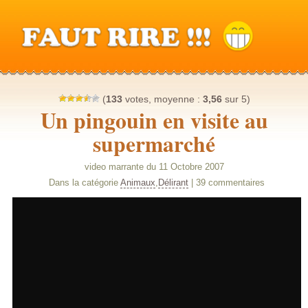
(
133
votes, moyenne :
3,56
sur 5)
Un pingouin en visite au
supermarché
video marrante du 11 Octobre 2007
Dans la catégorie
Animaux
,
Délirant
| 39 commentaires