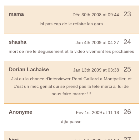
23
mama
Déc 30th 2008 at 09:44
lol pas cap de le refaire les gars
24
shasha
Jan 4th 2009 at 04:27
mort de rire le deguisement et la video vivement les prochaines
25
Dorian Lachaise
Jan 13th 2009 at 03:38
J’ai eu la chance d’interviewer Remi Gaillard a Montpellier, et
c’est un mec génial qui se prend pas la tête merci à lui de
nous faire marrer !!!
26
Anonyme
Fév 1st 2009 at 11:18
à§a passe
27
kiwi