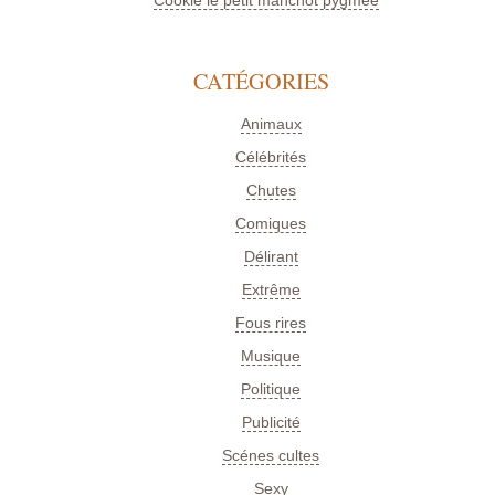
Cookie le petit manchot pygmée
CATÉGORIES
Animaux
Célébrités
Chutes
Comiques
Délirant
Extrême
Fous rires
Musique
Politique
Publicité
Scénes cultes
Sexy