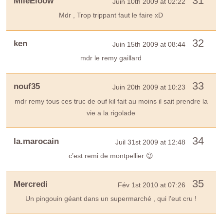
31
MlleEloow
Juin 10th 2009 at 02:22
Mdr , Trop trippant faut le faire xD
32
ken
Juin 15th 2009 at 08:44
mdr le remy gaillard
33
nouf35
Juin 20th 2009 at 10:23
mdr remy tous ces truc de ouf kil fait au moins il sait prendre la
vie a la rigolade
34
la.marocain
Juil 31st 2009 at 12:48
c’est remi de montpellier 😉
35
Mercredi
Fév 1st 2010 at 07:26
Un pingouin géant dans un supermarché , qui l’eut cru !