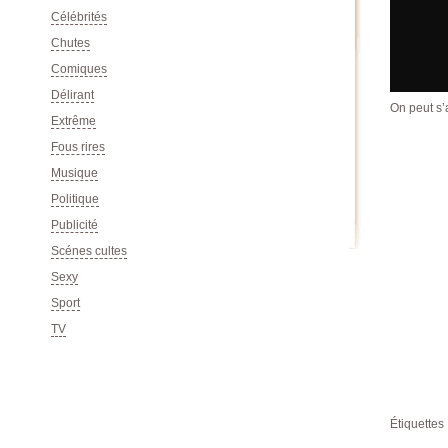
Célébrités
Chutes
Comiques
Délirant
On peut s’
Extrême
Fous rires
Musique
Politique
Publicité
Scénes cultes
Sexy
Sport
TV
Étiquettes 