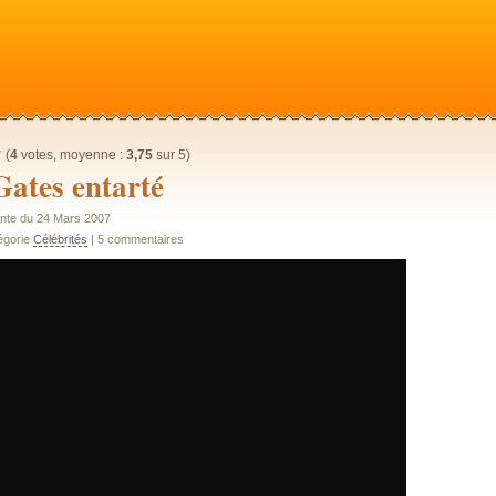
(
4
votes, moyenne :
3,75
sur 5)
Gates entarté
nte du 24 Mars 2007
égorie
Célébrités
| 5 commentaires