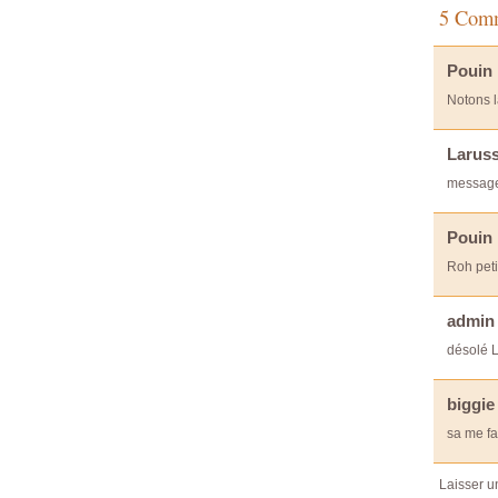
5 Comme
Pouin
Notons l
Larus
messag
Pouin
Roh peti
admin
désolé L
biggie
sa me fa
Laisser 