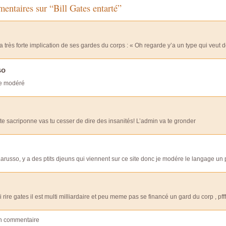
ntaires sur “Bill Gates entarté”
a très forte implication de ses gardes du corps : « Oh regarde y’a un type qui veut
so
e modéré
te sacriponne vas tu cesser de dire des insanités! L’admin va te gronder
arusso, y a des ptits djeuns qui viennent sur ce site donc je modére le langage un 
i rire gates il est multi milliardaire et peu meme pas se financé un gard du corp , pf
un commentaire