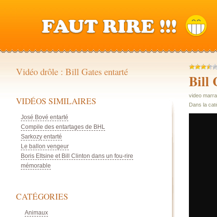
Vidéo drôle : Bill Gates entarté
Bill 
video marra
VIDÉOS SIMILAIRES
Dans la cat
José Bové entarté
Compile des entartages de BHL
Sarkozy entarté
Le ballon vengeur
Boris Eltsine et Bill Clinton dans un fou-rire
mémorable
CATÉGORIES
Animaux