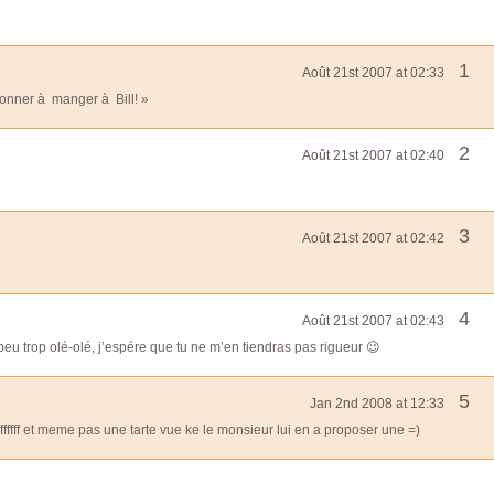
1
Août 21st 2007 at 02:33
 donner à manger à Bill! »
2
Août 21st 2007 at 02:40
3
Août 21st 2007 at 02:42
4
Août 21st 2007 at 02:43
peu trop olé-olé, j’espére que tu ne m’en tiendras pas rigueur 😉
5
Jan 2nd 2008 at 12:33
ffffffff et meme pas une tarte vue ke le monsieur lui en a proposer une =)