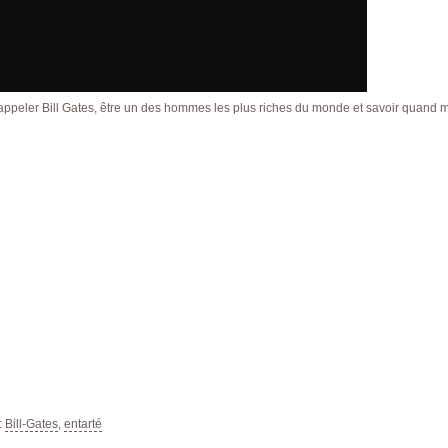
appeler Bill Gates, être un des hommes les plus riches du monde et savoir quand 
:
Bill-Gates
,
entarté