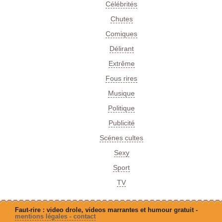
Célébrités
Chutes
Comiques
Délirant
Extrême
Fous rires
Musique
Politique
Publicité
Scénes cultes
Sexy
Sport
TV
Faut-rire : video drole, videos marrantes et humour gratuit -
mentions légales - contact