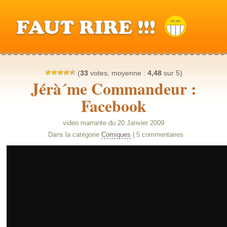
(
33
votes, moyenne :
4,48
sur 5)
Jérà´me Commandeur :
Facebook
video marrante du 20 Janvier 2009
Dans la catégorie
Comiques
| 5 commentaires