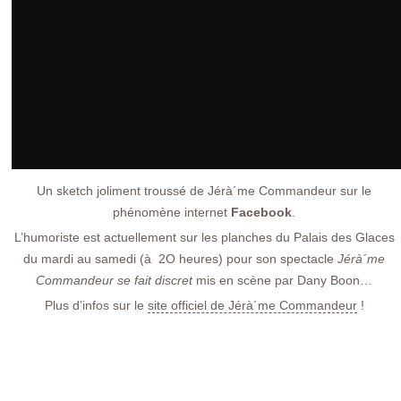
Un sketch joliment troussé de Jérà´me Commandeur sur le
phénomène internet
Facebook
.
L’humoriste est actuellement sur les planches du Palais des Glaces
du mardi au samedi (à 2O heures) pour son spectacle
Jérà´me
Commandeur se fait discret
mis en scène par Dany Boon…
Plus d’infos sur le
site officiel de Jérà´me Commandeur
!