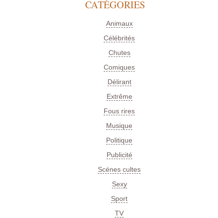
CATÉGORIES
Animaux
Célébrités
Chutes
Comiques
Délirant
Extrême
Fous rires
Musique
Politique
Publicité
Scénes cultes
Sexy
Sport
TV