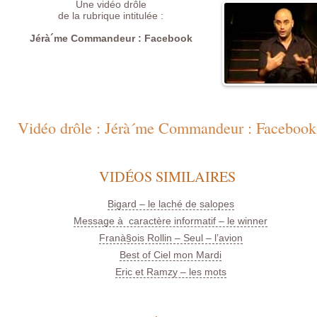
Une vidéo drôle
de la rubrique intitulée :
Jérà´me Commandeur : Facebook
Vidéo drôle : Jérà´me Commandeur : Facebook
VIDÉOS SIMILAIRES
Bigard – le laché de salopes
Message à caractère informatif – le winner
Franà§ois Rollin – Seul – l’avion
Best of Ciel mon Mardi
Eric et Ramzy – les mots