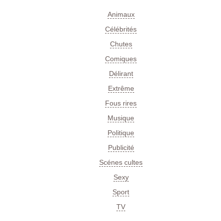
Animaux
Célébrités
Chutes
Comiques
Délirant
Extrême
Fous rires
Musique
Politique
Publicité
Scénes cultes
Sexy
Sport
TV