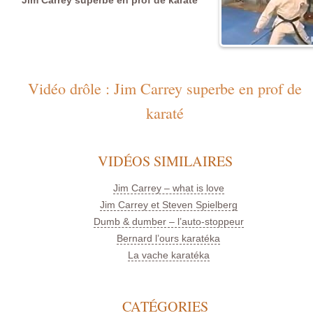
Vidéo drôle : Jim Carrey superbe en prof de
karaté
VIDÉOS SIMILAIRES
Jim Carrey – what is love
Jim Carrey et Steven Spielberg
Dumb & dumber – l’auto-stoppeur
Bernard l’ours karatéka
La vache karatéka
CATÉGORIES