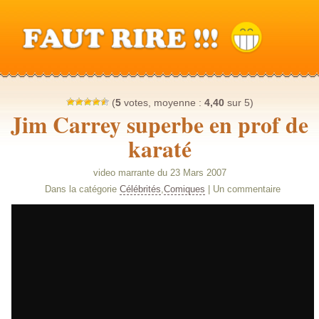
(
5
votes, moyenne :
4,40
sur 5)
Jim Carrey superbe en prof de
karaté
video marrante du 23 Mars 2007
Dans la catégorie
Célébrités
,
Comiques
| Un commentaire