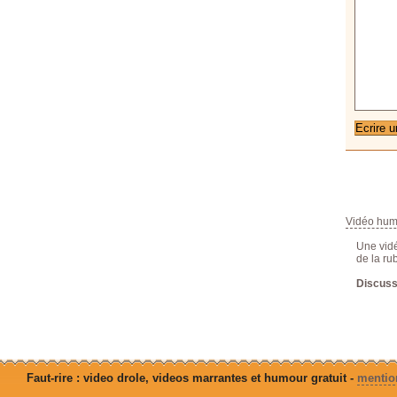
Vidéo hum
Une vid
de la rub
Discuss
Faut-rire : video drole, videos marrantes et humour gratuit -
mention