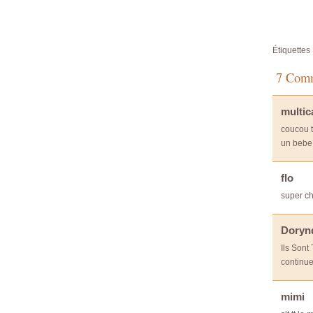
Étiquettes 
7 Comm
multic
coucou t
un bebe 
flo
super ch
Doryn
Ils Sont
continue
mimi