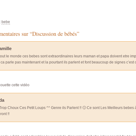
:
bebe
entaires sur “Discussion de bébés”
amille
out le monde ces bebes sont extraordinaires leurs maman et papa doivent etre im
ca parle pas maintenant et la pourtant ils parlent et font beaucoup de signes c’est
ouette cette vidéo
da
 Trop Choux Ces Petit Loups ^^ Genre ils Parlent !! 🙂 Ce sont Les Meilleurs bebe
ront !!