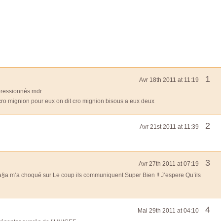
1
Avr 18th 2011 at 11:19
pressionnés mdr
 cro mignion pour eux on dit cro mignion bisous a eux deux
2
Avr 21st 2011 at 11:39
3
Avr 27th 2011 at 07:19
s à§a m’a choqué sur Le coup ils communiquent Super Bien !! J’espere Qu’ils
4
Mai 29th 2011 at 04:10