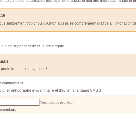
e monde c 2 bb sont adorables leur sujet de discussion doit etre interessant il faut l
45
 tous simplement trop chou !!! A mon avis ils se comprennent grà¢ce à l’intonation
qui est super serieux et l’autre il rigole
aaah
poule trop bien ces gosses !
un commentaire
oigner orthographe et grammaire et d'éviter le langage SMS ;)
Votre pseudo (required)
mmentaire