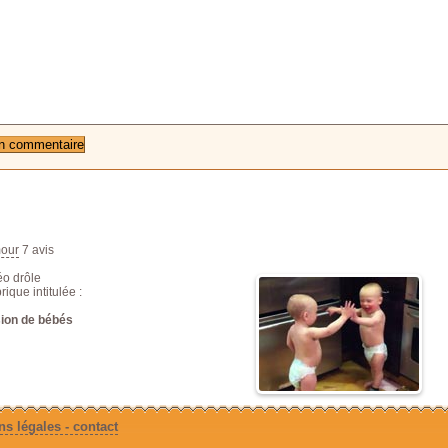
our
7
avis
éo drôle
rique intitulée :
ion de bébés
s légales - contact