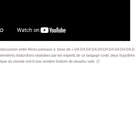
e discussion entre frères jumeaux à base de « DA DA DA DA DA DA DA DA DA DA 
remières traductions réalisées par les experts de ce langage codé, deux hypothèses s
ique du monde soit d’une sombre histoire de doudou volé. 🙂