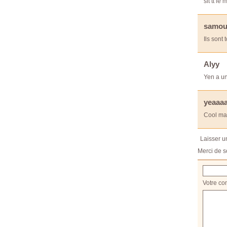
slt tt l
samou
Ils sont
Alyy
Yen a un 
yeaaa
Cool ma 
Laisser 
Merci de s
Votre co