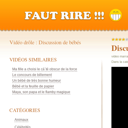
Vidéo drôle : Discussion de bébés
Disc
video marra
VIDÉOS SIMILAIRES
Dans la cat
Ma fille a choisi le cà´té obscur de la force
Le concours de bêlement
Un bébé de très bonne humeur
Bébé et la feuille de papier
Maya, son papa et le flamby magique
CATÉGORIES
Animaux
Célébrités