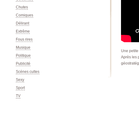
Chutes
Comiques
Délirant
Extrême
Fous rires
Musique
Une petit
Politique
Après les p
géostratég
Publicité
Scénes cultes
Sexy
Sport
TV