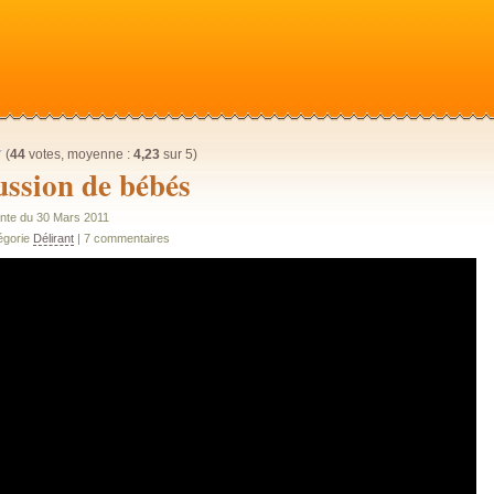
(
44
votes, moyenne :
4,23
sur 5)
ussion de bébés
nte du 30 Mars 2011
égorie
Délirant
| 7 commentaires