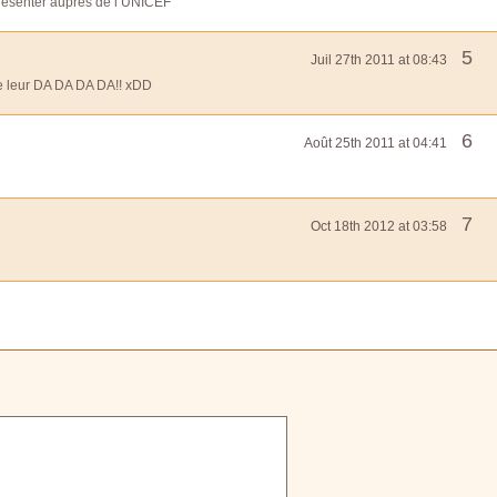
e présenter auprès de l’UNICEF
5
Juil 27th 2011 at 08:43
 de leur DA DA DA DA!! xDD
6
Août 25th 2011 at 04:41
7
Oct 18th 2012 at 03:58