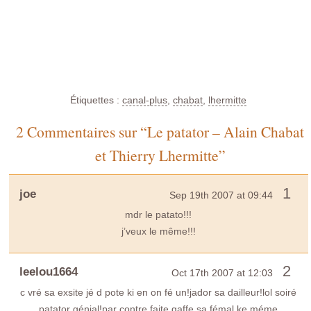
Étiquettes :
canal-plus
,
chabat
,
lhermitte
2 Commentaires sur “Le patator – Alain Chabat
et Thierry Lhermitte”
1
joe
Sep 19th 2007 at 09:44
mdr le patato!!!
j’veux le même!!!
2
leelou1664
Oct 17th 2007 at 12:03
c vré sa exsite jé d pote ki en on fé un!jador sa dailleur!lol soiré
patator génial!par contre faite gaffe sa fémal ke méme