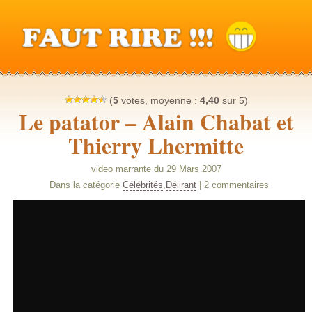
(
5
votes, moyenne :
4,40
sur 5)
Le patator – Alain Chabat et
Thierry Lhermitte
video marrante du 29 Mars 2007
Dans la catégorie
Célébrités
,
Délirant
| 2 commentaires