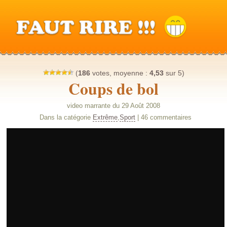
(
186
votes, moyenne :
4,53
sur 5)
Coups de bol
video marrante du 29 Août 2008
Dans la catégorie
Extrême
,
Sport
| 46 commentaires