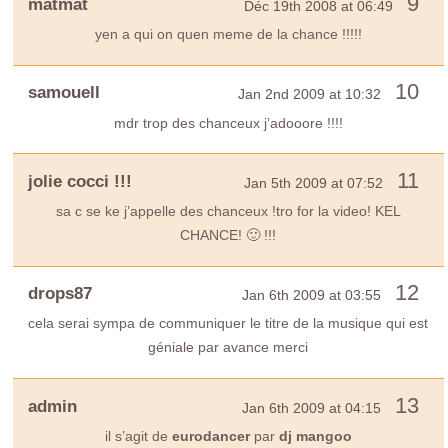
9
matmat
Déc 19th 2008 at 06:49
yen a qui on quen meme de la chance !!!!!
10
samouell
Jan 2nd 2009 at 10:32
mdr trop des chanceux j’adooore !!!!
11
jolie cocci !!!
Jan 5th 2009 at 07:52
sa c se ke j’appelle des chanceux !tro for la video! KEL
CHANCE! 🙂 !!!
12
drops87
Jan 6th 2009 at 03:55
cela serai sympa de communiquer le titre de la musique qui est
géniale par avance merci
13
admin
Jan 6th 2009 at 04:15
il s’agit de
eurodancer
par
dj mangoo