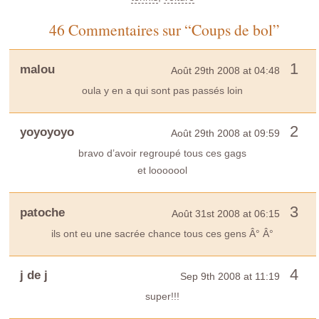
46 Commentaires sur “Coups de bol”
1
malou
Août 29th 2008 at 04:48
oula y en a qui sont pas passés loin
2
yoyoyoyo
Août 29th 2008 at 09:59
bravo d’avoir regroupé tous ces gags
et looooool
3
patoche
Août 31st 2008 at 06:15
ils ont eu une sacrée chance tous ces gens Â° Â°
4
j de j
Sep 9th 2008 at 11:19
super!!!