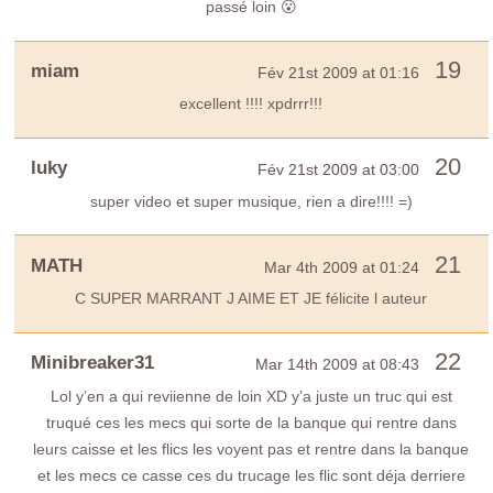
passé loin 😮
19
miam
Fév 21st 2009 at 01:16
excellent !!!! xpdrrr!!!
20
luky
Fév 21st 2009 at 03:00
super video et super musique, rien a dire!!!! =)
21
MATH
Mar 4th 2009 at 01:24
C SUPER MARRANT J AIME ET JE félicite l auteur
22
Minibreaker31
Mar 14th 2009 at 08:43
Lol y’en a qui reviienne de loin XD y’a juste un truc qui est
truqué ces les mecs qui sorte de la banque qui rentre dans
leurs caisse et les flics les voyent pas et rentre dans la banque
et les mecs ce casse ces du trucage les flic sont déja derriere