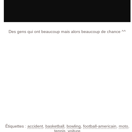
Des gens qui ont beaucoup mais alors beaucoup de chance ^^
Étiquettes :
accident
,
basketball
,
bowling
,
football-americain
,
moto
,
tennis
,
voiture