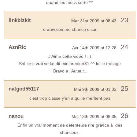
quand les mecs sorte ^^
23
linkbizkit
Mar 31st 2009 at 08:43
c waw comme chance c sur
24
AznRic
Avr 14th 2009 at 12:28
J’Aime cette vidéo ! ; )
Sof ke c vrai se ke dit minibreaker31 ^^ lol le trucage
Bravo a l’Auteur..
25
natgod55117
Mai 9th 2009 at 01:32
c’est trop classe y’en a qui le méritent pas
26
nanou
Mai 13th 2009 at 08:35
Enfin un vrai moment de détente,de rire grà¢ce à des
chanceux.