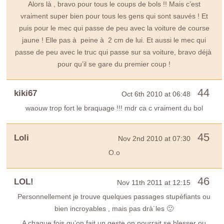
Alors là , bravo pour tous le coups de bols !! Mais c’est
vraiment super bien pour tous les gens qui sont sauvés ! Et
puis pour le mec qui passe de peu avec la voiture de course
jaune ! Elle pas à peine à 2 cm de lui. Et aussi le mec qui
passe de peu avec le truc qui passe sur sa voiture, bravo déjà
pour qu’il se gare du premier coup !
44
kiki67
Oct 6th 2010 at 06:48
waouw trop fort le braquage !!! mdr ca c vraiment du bol
45
Loli
Nov 2nd 2010 at 07:30
O.o
46
LOL!
Nov 11th 2011 at 12:15
Personnellement je trouve quelques passages stupéfiants ou
bien incroyables , mais pas drà´les 🙂
A chaque fois qu’on fait un geste on pourrait se blesser ou