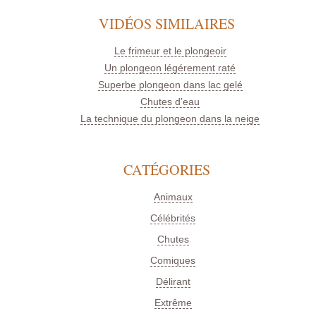
VIDÉOS SIMILAIRES
Le frimeur et le plongeoir
Un plongeon légérement raté
Superbe plongeon dans lac gelé
Chutes d’eau
La technique du plongeon dans la neige
CATÉGORIES
Animaux
Célébrités
Chutes
Comiques
Délirant
Extrême