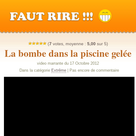
(
7
votes, moyenne :
5,00
sur 5)
La bombe dans la piscine gelée
video marrante du 17 Octobre 2012
Dans la catégorie
Extrême
| Pas encore de commentaire