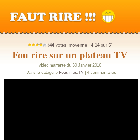
(
44
votes, moyenne :
4,14
sur 5)
Fou rire sur un plateau TV
video marrante du 30 Janvier 2010
Dans la catégorie
Fous rires
,
TV
| 4 commentaires