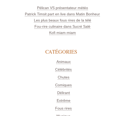
Pélican VS présentateur météo
Patrick Timsit part en live dans Matin Bonheur
Les plus beaux fous rires de la télé
Fou-rire culinaire dans Sucré Salé
Kofi miam-miam
CATÉGORIES
Animaux
Célébrités
Chutes
Comiques
Délirant
Extrême
Fous rires
Musique