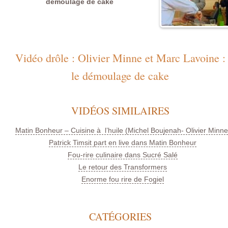
démoulage de cake
Vidéo drôle : Olivier Minne et Marc Lavoine :
le démoulage de cake
VIDÉOS SIMILAIRES
Matin Bonheur – Cuisine à l’huile (Michel Boujenah- Olivier Minne
Patrick Timsit part en live dans Matin Bonheur
Fou-rire culinaire dans Sucré Salé
Le retour des Transformers
Enorme fou rire de Fogiel
CATÉGORIES