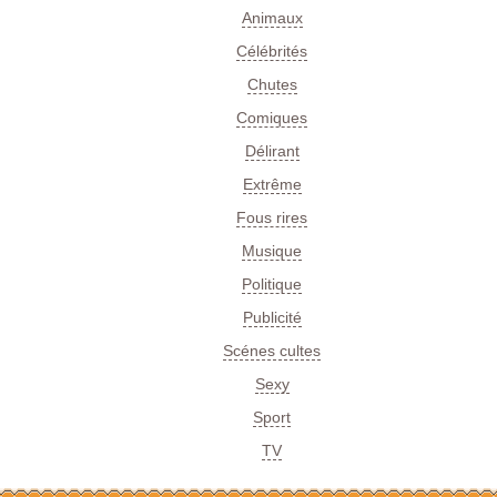
Animaux
Célébrités
Chutes
Comiques
Délirant
Extrême
Fous rires
Musique
Politique
Publicité
Scénes cultes
Sexy
Sport
TV