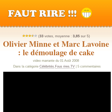
(
33
votes, moyenne :
3,85
sur 5)
Olivier Minne et Marc Lavoine
: le démoulage de cake
video marrante du 01 Août 2008
Dans la catégorie
Célébrités
,
Fous rires
,
TV
| 5 commentaires