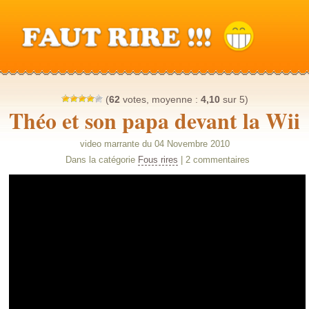
(
62
votes, moyenne :
4,10
sur 5)
Théo et son papa devant la Wii
video marrante du 04 Novembre 2010
Dans la catégorie
Fous rires
| 2 commentaires