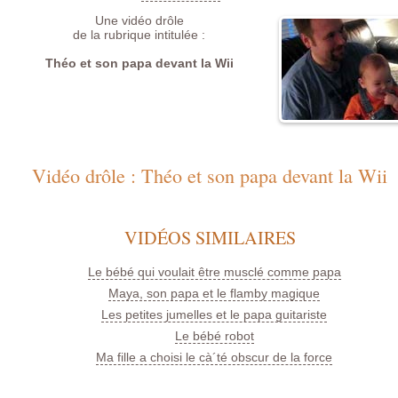
Une vidéo drôle
de la rubrique intitulée :
Théo et son papa devant la Wii
Vidéo drôle : Théo et son papa devant la Wii
VIDÉOS SIMILAIRES
Le bébé qui voulait être musclé comme papa
Maya, son papa et le flamby magique
Les petites jumelles et le papa guitariste
Le bébé robot
Ma fille a choisi le cà´té obscur de la force