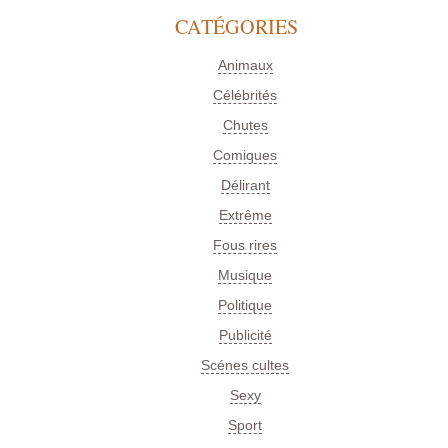
CATÉGORIES
Animaux
Célébrités
Chutes
Comiques
Délirant
Extrême
Fous rires
Musique
Politique
Publicité
Scénes cultes
Sexy
Sport