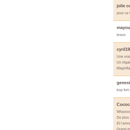
jolie c
pour ce 
mayo
bravo
cyril1
Une vrai
Un régal 
Magnifi
genes
trop for
Cococ
Whaooou
De plus 
Et l’amo
Grand m