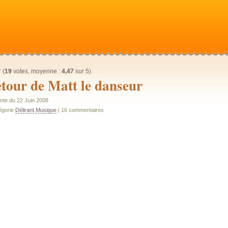
(
19
votes, moyenne :
4,47
sur 5)
etour de Matt le danseur
nte du 22 Juin 2008
égorie
Délirant
,
Musique
| 16 commentaires