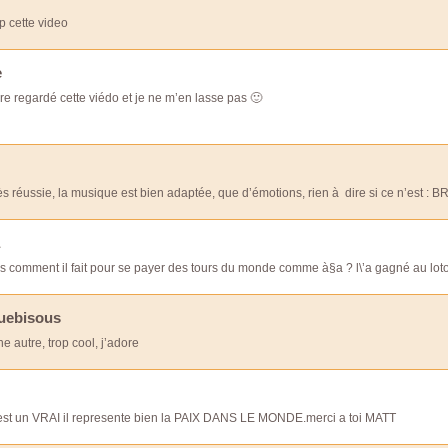
rop cette video
e
ore regardé cette viédo et je ne m’en lasse pas 🙂
ès réussie, la musique est bien adaptée, que d’émotions, rien à dire si ce n’est : BR
a
s comment il fait pour se payer des tours du monde comme à§a ? l\’a gagné au loto ?
uebisous
ne autre, trop cool, j’adore
est un VRAI il represente bien la PAIX DANS LE MONDE.merci a toi MATT