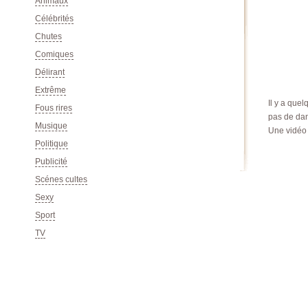
Animaux
Célébrités
Chutes
Comiques
Délirant
Extrême
Il y a que
Fous rires
pas de dans
Musique
Une vidéo 
Politique
Publicité
Scénes cultes
Sexy
Sport
TV