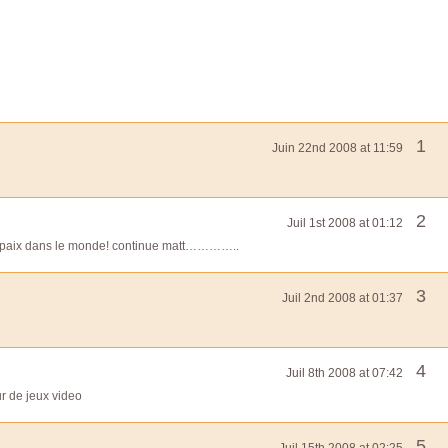
1
Juin 22nd 2008 at 11:59
2
Juil 1st 2008 at 01:12
a paix dans le monde! continue matt…………..
3
Juil 2nd 2008 at 01:37
4
Juil 8th 2008 at 07:42
r de jeux video
5
Juil 15th 2008 at 02:25