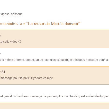
:
danse
,
danseur
mentaires sur “Le retour de Matt le danseur”
e
cp cette video 🙂
r
uand même énorme, beaucoup de joie et sans nul doute très beau message pour l
 51
message pour la paix !!!! j’adore ce mec
est genial un tres beau message de paix en plus matt harding est ancien devloppeu