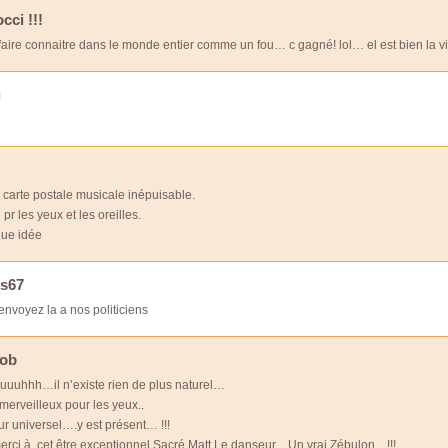
occi !!!
faire connaitre dans le monde entier comme un fou… c gagné! lol… el est bien la v
u
9
 carte postale musicale inépuisable.
pr les yeux et les oreilles.
que idée
is67
t envoyez la a nos politiciens
ob
uuhhh…il n’existe rien de plus naturel…
merveilleux pour les yeux..
ur universel….y est présent… !!!
erci à cet être exceptionnel Sacré Matt Le danseur…Un vrai Zébulon…!!!