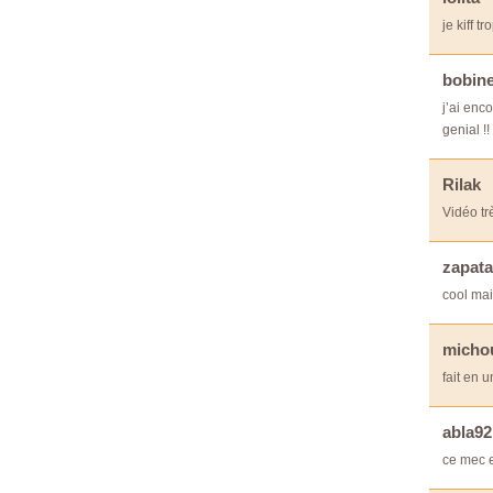
je kiff t
bobin
j’ai enc
genial !!
Rilak
Vidéo tr
zapat
cool mai
micho
fait en u
abla92
ce mec 