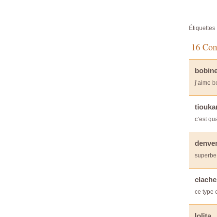
Étiquettes 
16 Com
bobin
j’aime b
tiouka
c’est q
denver
superbe 
clache
ce type 
lolita