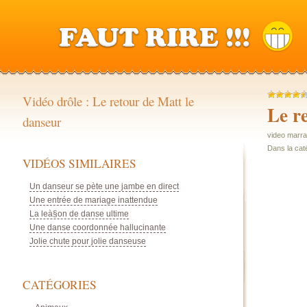
Vidéo drôle : Le retour de Matt le
Le r
danseur
video marra
Dans la cat
VIDÉOS SIMILAIRES
Un danseur se pète une jambe en direct
Une entrée de mariage inattendue
La leà§on de danse ultime
Une danse coordonnée hallucinante
Jolie chute pour jolie danseuse
CATÉGORIES