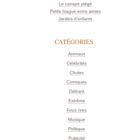
Le canapé piégé
Petite blague entre amies
Jardins d’enfants
CATÉGORIES
Animaux
Célébrités
Chutes
Comiques
Délirant
Extrême
Fous rires
Musique
Politique
Publicité