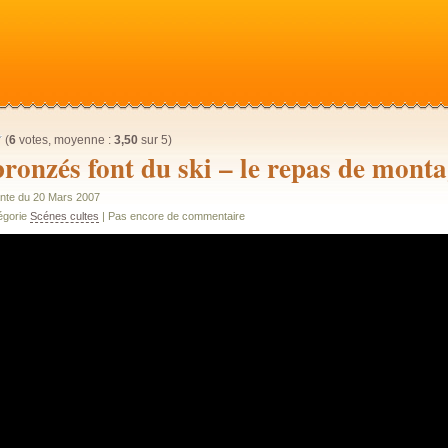
(
6
votes, moyenne :
3,50
sur 5)
bronzés font du ski – le repas de mont
nte du 20 Mars 2007
égorie
Scénes cultes
| Pas encore de commentaire