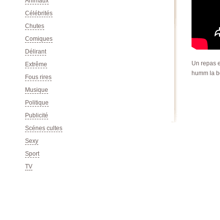
Animaux
Célébrités
Chutes
Comiques
Délirant
Un repas e
Extrême
humm la b
Fous rires
Musique
Politique
Publicité
Scénes cultes
Sexy
Sport
TV