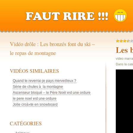
Vidéo drôle : Les bronzés font du ski –
Les 
le repas de montagne
video marra
Dans la cat
VIDÉOS SIMILAIRES
Quand te reverrai-je pays merveilleux ?
Série de chutes à la montagne
Ascenseur bloqué – le Père Noél est une ordure
le pere noel est une ordure
Jolie croà»te en snowboard
CATÉGORIES