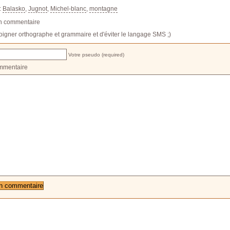
:
Balasko
,
Jugnot
,
Michel-blanc
,
montagne
un commentaire
oigner orthographe et grammaire et d'éviter le langage SMS ;)
Votre pseudo (required)
mmentaire