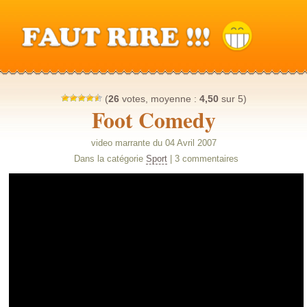
(
26
votes, moyenne :
4,50
sur 5)
Foot Comedy
video marrante du 04 Avril 2007
Dans la catégorie
Sport
| 3 commentaires