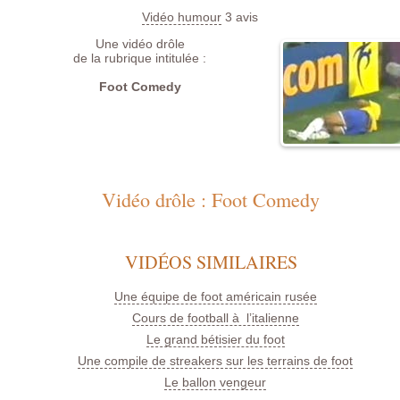
Vidéo humour
3
avis
Une vidéo drôle
de la rubrique intitulée :
Foot Comedy
Vidéo drôle : Foot Comedy
VIDÉOS SIMILAIRES
Une équipe de foot américain rusée
Cours de football à l’italienne
Le grand bétisier du foot
Une compile de streakers sur les terrains de foot
Le ballon vengeur