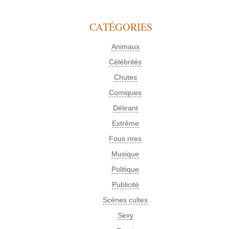
CATÉGORIES
Animaux
Célébrités
Chutes
Comiques
Délirant
Extrême
Fous rires
Musique
Politique
Publicité
Scénes cultes
Sexy