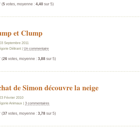
(
5
votes, moyenne :
4,40
sur 5)
mp et Clump
e 03 Septembre 2011
gorie Délirant |
Un commentaire
(
26
votes, moyenne :
3,88
sur 5)
chat de Simon découvre la neige
 23 Février 2010
égorie Animaux |
3 commentaires
(
37
votes, moyenne :
3,78
sur 5)