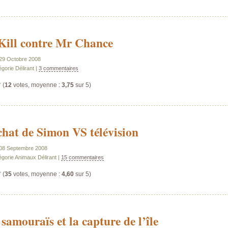
Kill contre Mr Chance
e 29 Octobre 2008
gorie Délirant |
3 commentaires
(
12
votes, moyenne :
3,75
sur 5)
chat de Simon VS télévision
e 08 Septembre 2008
égorie Animaux Délirant |
15 commentaires
(
35
votes, moyenne :
4,60
sur 5)
 samouraïs et la capture de l’île