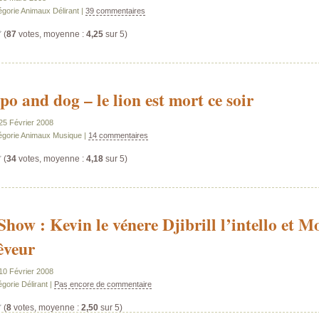
égorie Animaux Délirant |
39 commentaires
(
87
votes, moyenne :
4,25
sur 5)
po and dog – le lion est mort ce soir
 25 Février 2008
égorie Animaux Musique |
14 commentaires
(
34
votes, moyenne :
4,18
sur 5)
Show : Kevin le vénere Djibrill l’intello et 
rêveur
 10 Février 2008
gorie Délirant |
Pas encore de commentaire
(
8
votes, moyenne :
2,50
sur 5)