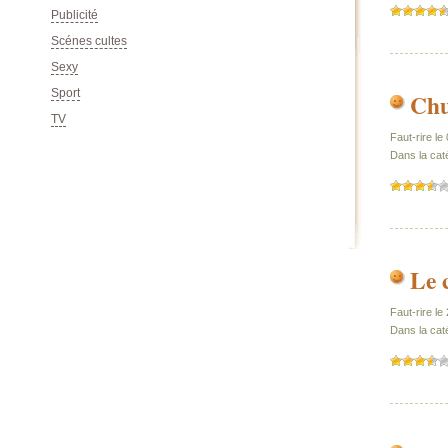
Publicité
Scénes cultes
Sexy
Sport
Chu
TV
Faut-rire l
Dans la caté
Le 
Faut-rire le
Dans la cat