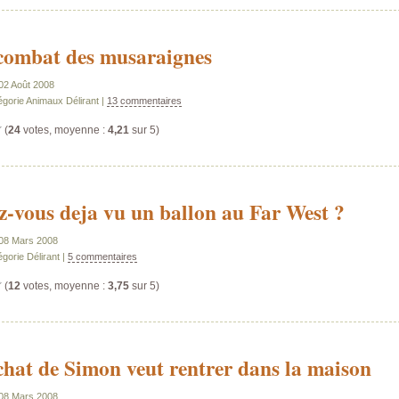
combat des musaraignes
 02 Août 2008
égorie Animaux Délirant |
13 commentaires
(
24
votes, moyenne :
4,21
sur 5)
z-vous deja vu un ballon au Far West ?
e 08 Mars 2008
gorie Délirant |
5 commentaires
(
12
votes, moyenne :
3,75
sur 5)
chat de Simon veut rentrer dans la maison
e 08 Mars 2008