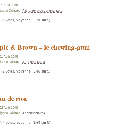
 31 Août 2008
gorie Délirant |
Pas encore de commentaire
(
5
votes, moyenne :
3,20
sur 5)
ple & Brown – le chewing-gum
 31 Août 2008
gorie Délirant |
3 commentaires
(
7
votes, moyenne :
3,86
sur 5)
au de rose
 02 Août 2008
gorie Délirant |
3 commentaires
(
4
votes, moyenne :
3,50
sur 5)