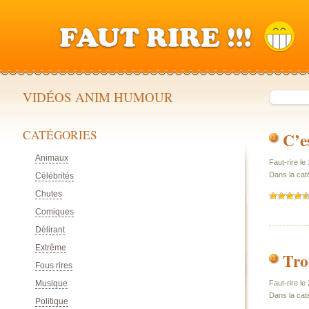
VIDÉOS ANIM HUMOUR
CATÉGORIES
C’e
Animaux
Faut-rire l
Dans la cat
Célébrités
Chutes
Comiques
Délirant
Extrême
Tro
Fous rires
Musique
Faut-rire le 
Dans la cat
Politique