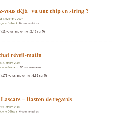
z-vous déjà vu une chip en string ?
e 05 Novembre 2007
gorie Délirant |
6 commentaires
(
11
votes, moyenne :
2,45
sur 5)
chat réveil-matin
e 31 Octobre 2007
égorie Animaux |
53 commentaires
(
173
votes, moyenne :
4,35
sur 5)
 Lascars – Baston de regards
e 29 Octobre 2007
gorie Délirant |
6 commentaires