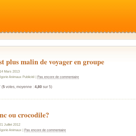
st plus malin de voyager en groupe
e 14 Mars 2013
égorie Animaux Publicité |
Pas encore de commentaire
(
5
votes, moyenne :
4,80
sur 5)
nc ou crocodile?
21 Juillet 2012
égorie Animaux |
Pas encore de commentaire