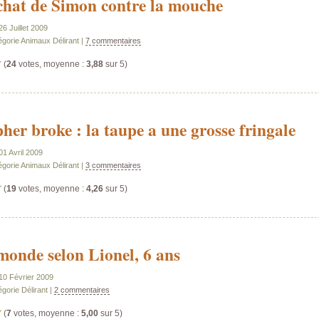
chat de Simon contre la mouche
26 Juillet 2009
égorie Animaux Délirant |
7 commentaires
(
24
votes, moyenne :
3,88
sur 5)
her broke : la taupe a une grosse fringale
 01 Avril 2009
égorie Animaux Délirant |
3 commentaires
(
19
votes, moyenne :
4,26
sur 5)
monde selon Lionel, 6 ans
 10 Février 2009
gorie Délirant |
2 commentaires
(
7
votes, moyenne :
5,00
sur 5)