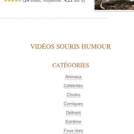
(
24
votes, moyenne :
4,21
sur 5)
VIDÉOS SOURIS HUMOUR
CATÉGORIES
Animaux
Célébrités
Chutes
Comiques
Délirant
Extrême
Fous rires