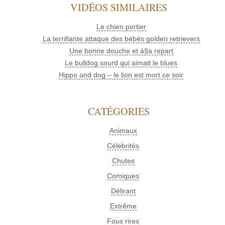
VIDÉOS SIMILAIRES
Le chien portier
La terrifiante attaque des bébés golden retrievers
Une bonne douche et à§a repart
Le bulldog sourd qui aimait le blues
Hippo and dog – le lion est mort ce soir
CATÉGORIES
Animaux
Célébrités
Chutes
Comiques
Délirant
Extrême
Fous rires