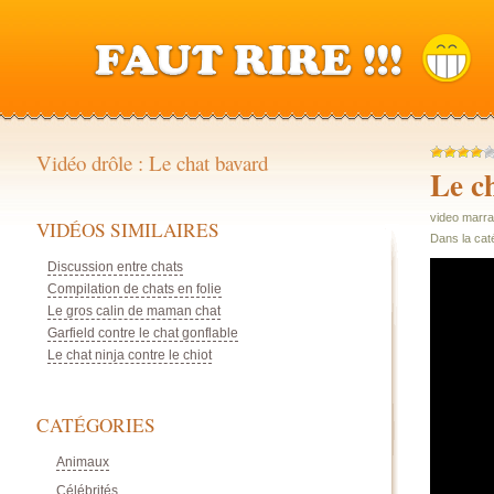
Vidéo drôle : Le chat bavard
Le c
video marra
VIDÉOS SIMILAIRES
Dans la cat
Discussion entre chats
Compilation de chats en folie
Le gros calin de maman chat
Garfield contre le chat gonflable
Le chat ninja contre le chiot
CATÉGORIES
Animaux
Célébrités