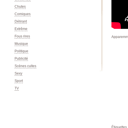
Chutes
Comiques
Délirant
Extrême
Fous rires
Apparemmen
Musique
Politique
Publicité
Scénes cultes
Sexy
Sport
TV
Étiquettes 