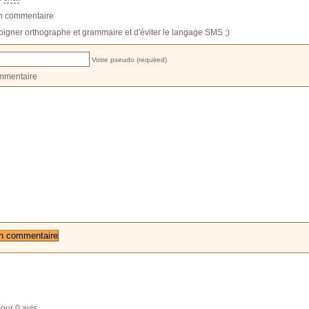
un commentaire
oigner orthographe et grammaire et d'éviter le langage SMS ;)
Votre pseudo (required)
mmentaire
our
0
avis