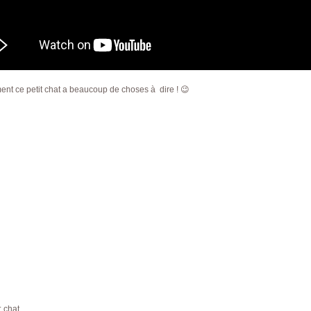
t ce petit chat a beaucoup de choses à dire ! 😉
:
chat