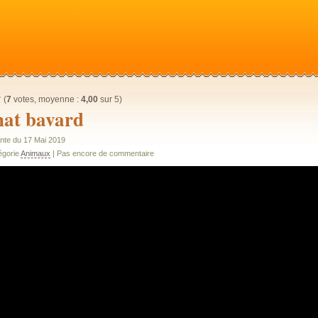
(
7
votes, moyenne :
4,00
sur 5)
hat bavard
nte du 17 Mai 2019
égorie
Animaux
| Pas encore de commentaire