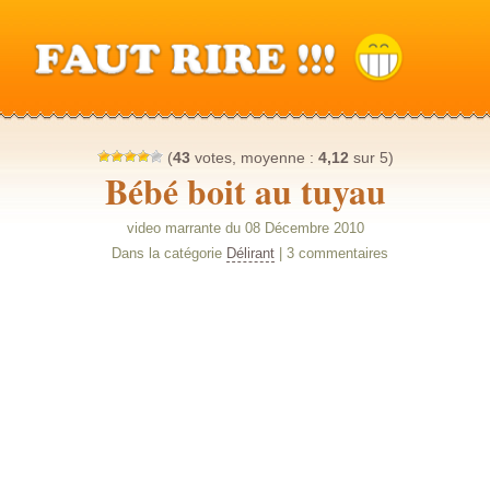
(
43
votes, moyenne :
4,12
sur 5)
Bébé boit au tuyau
video marrante du 08 Décembre 2010
Dans la catégorie
Délirant
| 3 commentaires