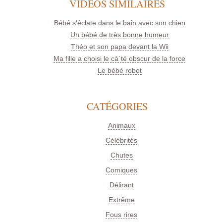
VIDÉOS SIMILAIRES
Bébé s’éclate dans le bain avec son chien
Un bébé de très bonne humeur
Théo et son papa devant la Wii
Ma fille a choisi le cà´té obscur de la force
Le bébé robot
CATÉGORIES
Animaux
Célébrités
Chutes
Comiques
Délirant
Extrême
Fous rires