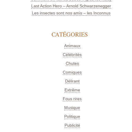
Last Action Hero – Arnold Schwarzenegger
Les insectes sont nos amis – les Inconnus
CATÉGORIES
Animaux
Célébrités
Chutes
Comiques
Délirant
Extrême
Fous rires
Musique
Politique
Publicité