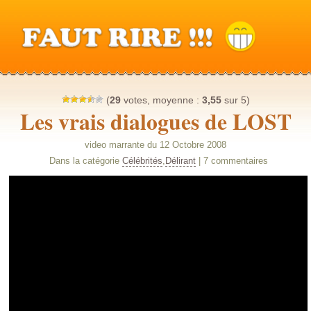
(
29
votes, moyenne :
3,55
sur 5)
Les vrais dialogues de LOST
video marrante du 12 Octobre 2008
Dans la catégorie
Célébrités
,
Délirant
| 7 commentaires