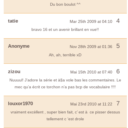
Du bon boulot ^^
4
tatie
Mar 25th 2009 at 04:10
bravo 16 et un avenir brillant en vue!!
5
Anonyme
Nov 28th 2009 at 01:36
Ah, ah, terrible xD
6
zizou
Mai 15th 2010 at 07:40
Nuuuul! J’adore la série et à§a vole bas les commentaires. Le
mec qu’a écrit ce torchon n’a pas bcp de vocabulaire !!!!
7
louxor1970
Mai 23rd 2010 at 11:22
vraiment excèllent , super bien fait, c’ est à ce pisser dessus
tellement c ‘est drole