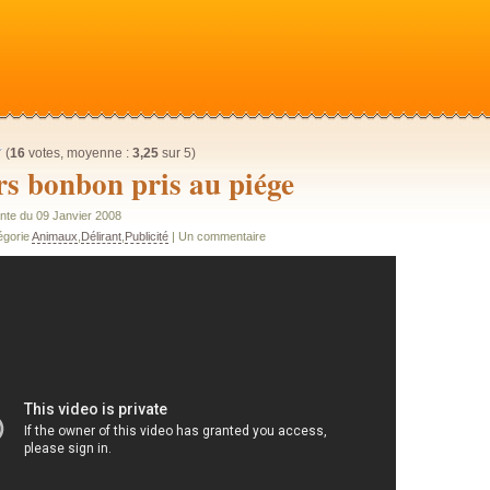
(
16
votes, moyenne :
3,25
sur 5)
rs bonbon pris au piége
nte du 09 Janvier 2008
égorie
Animaux
,
Délirant
,
Publicité
| Un commentaire