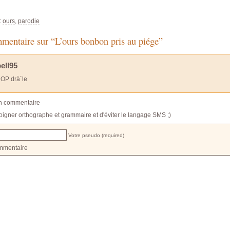
:
ours
,
parodie
mentaire sur “L’ours bonbon pris au piége”
ell95
ROP drà´le
un commentaire
oigner orthographe et grammaire et d'éviter le langage SMS ;)
Votre pseudo (required)
mmentaire