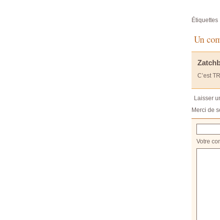
Étiquettes 
Un com
Zatchb
C’est T
Laisser 
Merci de s
Votre co