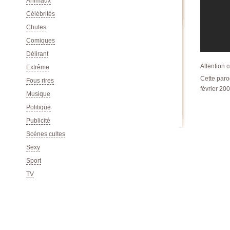
Animaux
Célébrités
Chutes
Comiques
Délirant
Attention 
Extrême
Cette paro
Fous rires
février 200
Musique
Politique
Publicité
Scénes cultes
Sexy
Sport
TV