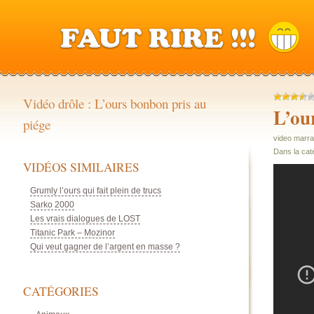
Vidéo drôle : L’ours bonbon pris au
L’ou
piége
video marra
Dans la cat
VIDÉOS SIMILAIRES
Grumly l’ours qui fait plein de trucs
Sarko 2000
Les vrais dialogues de LOST
Titanic Park – Mozinor
Qui veut gagner de l’argent en masse ?
CATÉGORIES