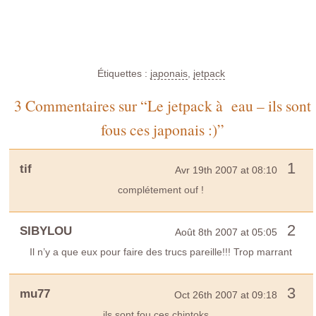
Étiquettes :
japonais
,
jetpack
3 Commentaires sur “Le jetpack à eau – ils sont
fous ces japonais :)”
1
tif
Avr 19th 2007 at 08:10
complétement ouf !
2
SIBYLOU
Août 8th 2007 at 05:05
Il n’y a que eux pour faire des trucs pareille!!! Trop marrant
3
mu77
Oct 26th 2007 at 09:18
ils sont fou ces chintoks…