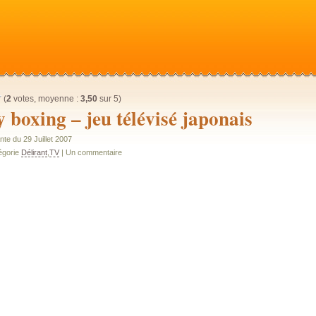
(
2
votes, moyenne :
3,50
sur 5)
 boxing – jeu télévisé japonais
te du 29 Juillet 2007
égorie
Délirant
,
TV
| Un commentaire