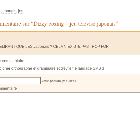
:
japonais
,
jeu
entaire sur “Dizzy boxing – jeu télévisé japonais”
ELIRANT QUE LES Japonais ? CELA N EXISTE PAS TROP FORT
un commentaire
oigner orthographe et grammaire et d'éviter le langage SMS ;)
Votre pseudo (required)
mmentaire