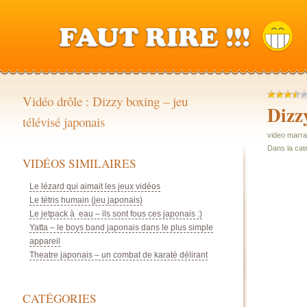
Vidéo drôle : Dizzy boxing – jeu
Dizzy
télévisé japonais
video marran
Dans la cat
VIDÉOS SIMILAIRES
Le lézard qui aimait les jeux vidéos
Le tétris humain (jeu japonais)
Le jetpack à eau – ils sont fous ces japonais :)
Yatta – le boys band japonais dans le plus simple
appareil
Theatre japonais – un combat de karaté délirant
CATÉGORIES