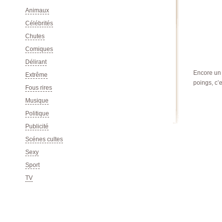
Animaux
Célébrités
Chutes
Comiques
Délirant
Encore un 
Extrême
poings, c’
Fous rires
Musique
Politique
Publicité
Scénes cultes
Sexy
Sport
TV