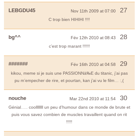
27
LEBGDU45
Nov 11th 2009 at 07:00
C trop bien HIHIHI !!!!
28
bg^^
Fév 12th 2010 at 08:43
c’est trop marant !!!!!!
29
#######
Fév 16th 2010 at 04:58
kikou, meme si je suis une PASSIONNà‰E du titanic, j’ai pas
pu m’empecher de rire, et pourtan, kan j’ai vu le film… :,(
30
nouche
Mar 22nd 2010 at 11:54
Génial….. coollllllll un peu d’humour dans ce monde de brute et
puis vous savez combien de muscles travaillent quand on rit
!!!!!