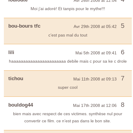
Avr 26th 2008 at 12:04
Moi j’ai adoré! Et tanpis pour le mythe!!!
5
bou-bours tfc
Avr 29th 2008 at 05:42
c’est pas mal du tout
6
lili
Mai 5th 2008 at 09:41
haaaaaaaaaaaaaaaaaaaaaaa debile mais c pour sa ke c drole
7
tichou
Mai 11th 2008 at 09:13
super cool
8
bouldog44
Mai 17th 2008 at 12:06
bien mais avec respect de ces victimes. synthèse nul pour
convertir ce film. ce n’est pas dans le bon site.