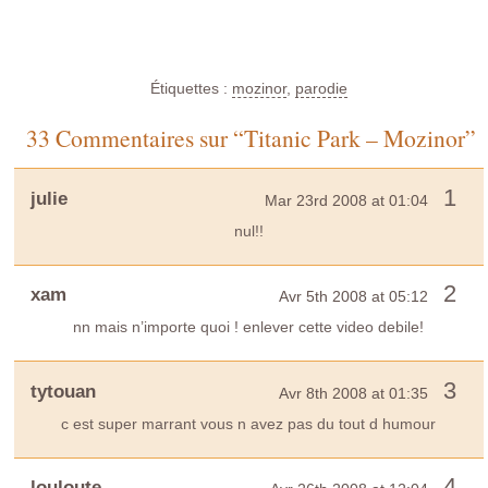
Étiquettes :
mozinor
,
parodie
33 Commentaires sur “Titanic Park – Mozinor”
1
julie
Mar 23rd 2008 at 01:04
nul!!
2
xam
Avr 5th 2008 at 05:12
nn mais n’importe quoi ! enlever cette video debile!
3
tytouan
Avr 8th 2008 at 01:35
c est super marrant vous n avez pas du tout d humour
4
louloute