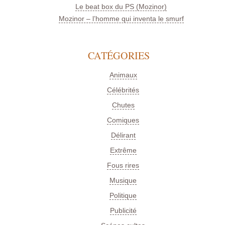
Le beat box du PS (Mozinor)
Mozinor – l’homme qui inventa le smurf
CATÉGORIES
Animaux
Célébrités
Chutes
Comiques
Délirant
Extrême
Fous rires
Musique
Politique
Publicité