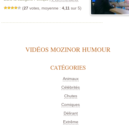
(
27
votes, moyenne :
4,11
sur 5)
VIDÉOS MOZINOR HUMOUR
CATÉGORIES
Animaux
Célébrités
Chutes
Comiques
Délirant
Extrême