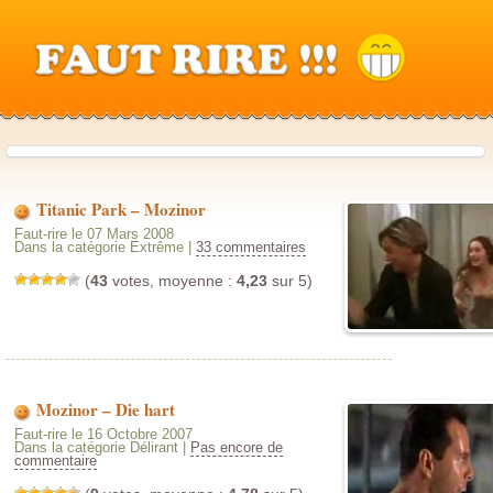
Titanic Park – Mozinor
Faut-rire le 07 Mars 2008
Dans la catégorie Extrême |
33 commentaires
(
43
votes, moyenne :
4,23
sur 5)
Mozinor – Die hart
Faut-rire le 16 Octobre 2007
Dans la catégorie Délirant |
Pas encore de
commentaire