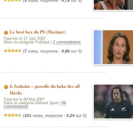
(
9
votes, moyenne :
4,78
sur 5)
Le beat box du PS (Mozinor)
Faut-rire le 17 Juin 2007
Dans la catégorie Politique |
2 commentaires
(
7
votes, moyenne :
4,86
sur 5)
le fonkaka – parodie du haka des all
blacks
Faut-rire le 09 Mai 2007
Dans la catégorie Délirant Sport |
66
commentaires
(
201
votes, moyenne :
4,24
sur 5)