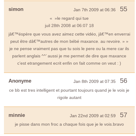
55
simon
Jan 7th 2009 at 06:36
« »le regard qui tue
juil 28th 2008 at 06:07 18
jâ€™éspère que vous avez aimez cette vidéo, jâ€™en enverrai
peut être dâ€™autres de mon bébé maxance. au revoire. » »
je ne pense vraiment pas que tu sois le pere ou la mere car ils
parlent anglais ^^’ aussi je me permet de dire que maxance
c’est etrangement ecrit enfin on fait comme on veut : )
56
Anonyme
Jan 8th 2009 at 07:35
ce bb est tres intelligent et pourtant toujours quand je le vois je
rigole autant
57
minnie
Jan 22nd 2009 at 02:59
je pisse dans mon froc a chaque fois que je le vois.bravo