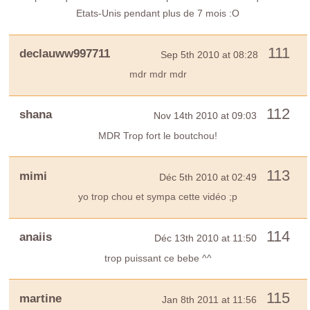
Etats-Unis pendant plus de 7 mois :O
111
declauww997711
Sep 5th 2010 at 08:28
mdr mdr mdr
112
shana
Nov 14th 2010 at 09:03
MDR Trop fort le boutchou!
113
mimi
Déc 5th 2010 at 02:49
yo trop chou et sympa cette vidéo ;p
114
anaiis
Déc 13th 2010 at 11:50
trop puissant ce bebe ^^
115
martine
Jan 8th 2011 at 11:56