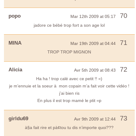
70
popo
Mar 12th 2009 at 05:17
jadore ce bébé trop fort a son age lol
71
MINA
Mar 19th 2009 at 04:44
TROP TROP MIGNON
72
Alicia
Avr 5th 2009 at 08:43
Ha ha ! trop calé avec ce petit !! =)
je m’ennuie et la soeur à mon copain m’a fait voir cette vidéo !
j’ai bien ris
En plus il est trop mamé le ptit =p
73
girldu69
Avr 9th 2009 at 12:44
à§a fait rire et pà¢tou tu dis n’importe quoi???