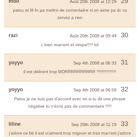
29
moii
Août 20th 2008 at 12:29
patou et lili fo pa mettre de comentaiire si on aime pa dc vs
servez a rien
30
razi
Août 20th 2008 at 09:49
c bien marrent et simpa!!!!! lol
31
yoyyo
Sep 4th 2008 at 06:33
il est délirent trop MDRRRRRRRRRR !!!!!!!!!!!!!!!!
32
yoyyo
Sep 4th 2008 at 06:59
Patou je ne suis pas d’accord avec toi si tu dit une phrase
négative tu n’écris pas de commentaire !!!!!
33
liline
Sep 20th 2008 at 11:19
j’adore ce bb il est vraiment trop mignon et tres marrant j’adore