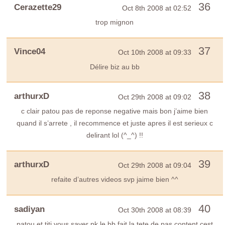
36
Cerazette29
Oct 8th 2008 at 02:52
trop mignon
37
Vince04
Oct 10th 2008 at 09:33
Délire biz au bb
38
arthurxD
Oct 29th 2008 at 09:02
c clair patou pas de reponse negative mais bon j’aime bien
quand il s’arrete , il recommence et juste apres il est serieux c
delirant lol (^_^) !!
39
arthurxD
Oct 29th 2008 at 09:04
refaite d’autres videos svp jaime bien ^^
40
sadiyan
Oct 30th 2008 at 08:39
patou et titi vous saver pk le bb fait la tete de pas content cest