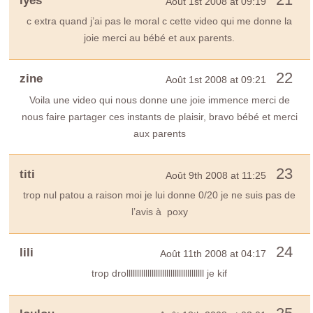
Août 1st 2008 at 09:19
c extra quand j’ai pas le moral c cette video qui me donne la
joie merci au bébé et aux parents.
22
zine
Août 1st 2008 at 09:21
Voila une video qui nous donne une joie immence merci de
nous faire partager ces instants de plaisir, bravo bébé et merci
aux parents
23
titi
Août 9th 2008 at 11:25
trop nul patou a raison moi je lui donne 0/20 je ne suis pas de
l’avis à poxy
24
lili
Août 11th 2008 at 04:17
trop drolllllllllllllllllllllllllllllllllllll je kif