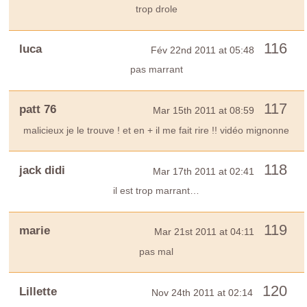
trop drole
116
luca
Fév 22nd 2011 at 05:48
pas marrant
117
patt 76
Mar 15th 2011 at 08:59
malicieux je le trouve ! et en + il me fait rire !! vidéo mignonne
118
jack didi
Mar 17th 2011 at 02:41
il est trop marrant…
119
marie
Mar 21st 2011 at 04:11
pas mal
120
Lillette
Nov 24th 2011 at 02:14