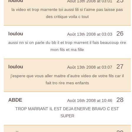
25
loulou
Août 13th 2008 at 03:01
la video et trop marrente toi aussi lili si t’aime pas laisse pas
des critique voila c tout
26
loulou
Août 13th 2008 at 03:03
aussi nn si on parle du bb il et trop marrent il fais beaucoup rire
mon fils et ma fille
27
loulou
Août 13th 2008 at 03:07
j’espere que vous aller maitre d’autre video de votre fils car il
fait tro rire mes enfants
28
ABDE
Août 16th 2008 at 10:46
TROP MARRANT IL EST DEJA ENERVE BRAVO C EST
SUPER