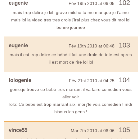
102
eugenie
Fév 19th 2010 at 06:05
mais trop delire je kiff grave mitche tu me manque je t’aime
mais lol la video tres tres drole j’irai plus chez vous dit moi lol
bonne journee
103
eugenie
Fév 19th 2010 at 06:48
mais il est trop delire ce bébé il fait une drole de tete est apres
il est mort de rire lol lol
104
lologenie
Fév 21st 2010 at 04:25
genie:je trouve ce bébé tres marrant il va faire comedien vous
aller voir
lolo: Ce bébé est trop marrant srx, moi j’le vois comédien ! mdr
bisous les gens !
105
vince55
Mar 7th 2010 at 06:06