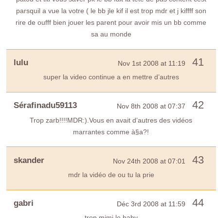
parsquil a vue la votre ( le bb jle kif il est trop mdr et j kiffff son
rire de oufff bien jouer les parent pour avoir mis un bb comme
sa au monde
41
lulu
Nov 1st 2008 at 11:19
super la video continue a en mettre d’autres
42
Sérafinadu59113
Nov 8th 2008 at 07:37
Trop zarb!!!!MDR:).Vous en avait d’autres des vidéos
marrantes comme à§a?!
43
skander
Nov 24th 2008 at 07:01
mdr la vidéo de ou tu la prie
44
gabri
Déc 3rd 2008 at 11:59
trop mimi le baby