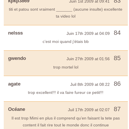
83
kpkp3869
Juin 1st 2009 at 09:41
titi et patou sont vraiment _______ (aucune insulte) excellente
ta video lol
84
nelsss
Juin 17th 2009 at 04:09
c’est moi quand j’étais bb
85
gwendo
Juin 27th 2009 at 01:56
trop mortel lol
86
agate
Juil 8th 2009 at 08:22
trop excellent!!! il va faire fureur ce petit!!!
87
Océane
Juil 17th 2009 at 02:07
Il est trop Mimi en plus il comprend qu’en faisant la tete pas
content il fait rire tout le monde donc il continue