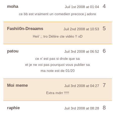
4
moha
Juil 1st 2008 at 01:04
ce bb est vraiment un comedien precoce.j adore
5
Fashii0n-Dreaams
Juil 2nd 2008 at 10:53
Heii’ ;; tro Déliire cte vidéo !! xD
6
patou
Juil 3rd 2008 at 06:52
ce n’ est pas si drole que sa
et je ne voi pas pourquoi vous publier sa
ma note est de 01/20
7
Moi meme
Juil 3rd 2008 at 04:27
Extra mdrr !!!!!
8
raphie
Juil 3rd 2008 at 08:28