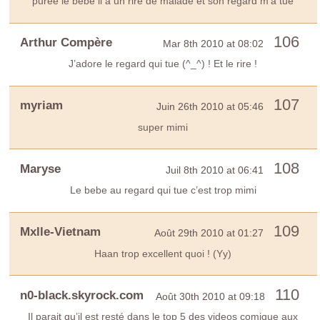
purée le bébé il a un rire de malade et son regard m’a tué
106
Arthur Compère
Mar 8th 2010 at 08:02
J’adore le regard qui tue (^_^) ! Et le rire !
107
myriam
Juin 26th 2010 at 05:46
super mimi
108
Maryse
Juil 8th 2010 at 06:41
Le bebe au regard qui tue c’est trop mimi
109
Mxlle-Vietnam
Août 29th 2010 at 01:27
Haan trop excellent quoi ! (Yy)
110
n0-black.skyrock.com
Août 30th 2010 at 09:18
Il parait qu’il est resté dans le top 5 des videos comique aux