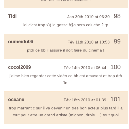
98
Tidi
Jan 30th 2010 at 06:30
lol c’est trop x)) le gosse à§a sera coluche 2 :p
99
oumeidu06
Fév 11th 2010 at 10:53
ptdr ce bb il assure il doit faire du cinema !
100
cocol2009
Fév 14th 2010 at 06:44
j’aime bien regarder cette vidéo ce bb est amusant et trop drà
´le.
101
oceane
Fév 18th 2010 at 01:39
trop marrant c sur il va devenir un tres bon acteur plus tard il a
tout pour etre un grand artiste (mignon, drole …) tout quoi