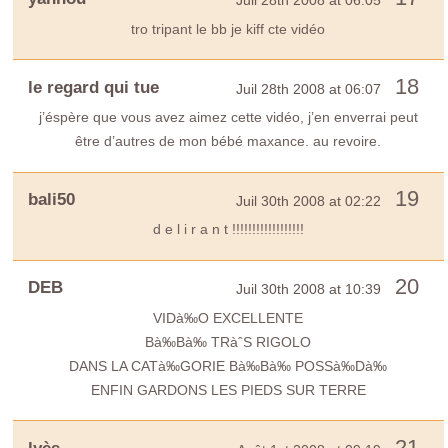
Juil 28th 2008 at 06:05
tro tripant le bb je kiff cte vidéo
18
le regard qui tue
Juil 28th 2008 at 06:07
j’éspère que vous avez aimez cette vidéo, j’en enverrai peut
être d’autres de mon bébé maxance. au revoire.
19
bali50
Juil 30th 2008 at 02:22
d e l i r a n t !!!!!!!!!!!!!!!!!!
20
DEB
Juil 30th 2008 at 10:39
VIDà‰O EXCELLENTE
Bà‰Bà‰ TRàˆS RIGOLO
DANS LA CATà‰GORIE Bà‰Bà‰ POSSà‰Dà‰
ENFIN GARDONS LES PIEDS SUR TERRE
21
lyès