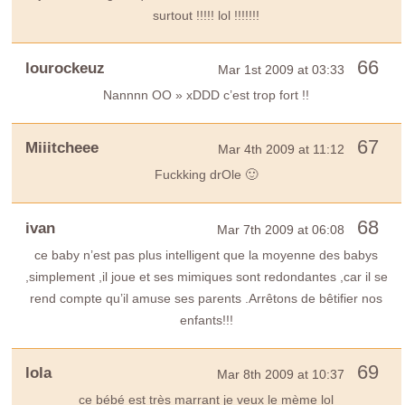
surtout !!!!! lol !!!!!!!
66
lourockeuz
Mar 1st 2009 at 03:33
Nannnn OO » xDDD c’est trop fort !!
67
Miiitcheee
Mar 4th 2009 at 11:12
Fuckking drOle 🙂
68
ivan
Mar 7th 2009 at 06:08
ce baby n’est pas plus intelligent que la moyenne des babys
,simplement ,il joue et ses mimiques sont redondantes ,car il se
rend compte qu’il amuse ses parents .Arrêtons de bêtifier nos
enfants!!!
69
lola
Mar 8th 2009 at 10:37
ce bébé est très marrant je veux le mème lol