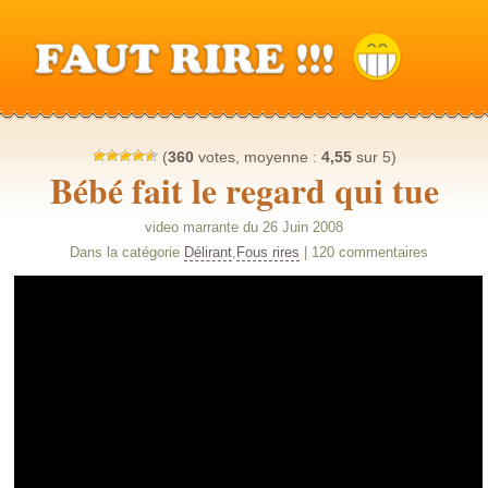
(
360
votes, moyenne :
4,55
sur 5)
Bébé fait le regard qui tue
video marrante du 26 Juin 2008
Dans la catégorie
Délirant
,
Fous rires
| 120 commentaires