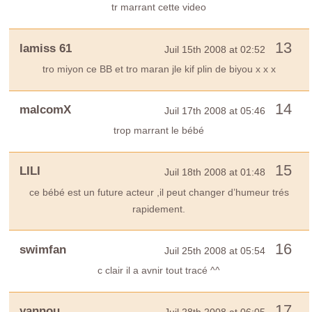
tr marrant cette video
13
lamiss 61
Juil 15th 2008 at 02:52
tro miyon ce BB et tro maran jle kif plin de biyou x x x
14
malcomX
Juil 17th 2008 at 05:46
trop marrant le bébé
15
LILI
Juil 18th 2008 at 01:48
ce bébé est un future acteur ,il peut changer d’humeur trés
rapidement.
16
swimfan
Juil 25th 2008 at 05:54
c clair il a avnir tout tracé ^^
17
yannou