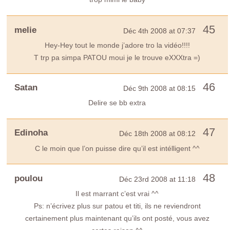
45
melie
Déc 4th 2008 at 07:37
Hey-Hey tout le monde j’adore tro la vidéo!!!!
T trp pa simpa PATOU moui je le trouve eXXXtra =)
46
Satan
Déc 9th 2008 at 08:15
Delire se bb extra
47
Edinoha
Déc 18th 2008 at 08:12
C le moin que l’on puisse dire qu’il est intélligent ^^
48
poulou
Déc 23rd 2008 at 11:18
Il est marrant c’est vrai ^^
Ps: n’écrivez plus sur patou et titi, ils ne reviendront
certainement plus maintenant qu’ils ont posté, vous avez