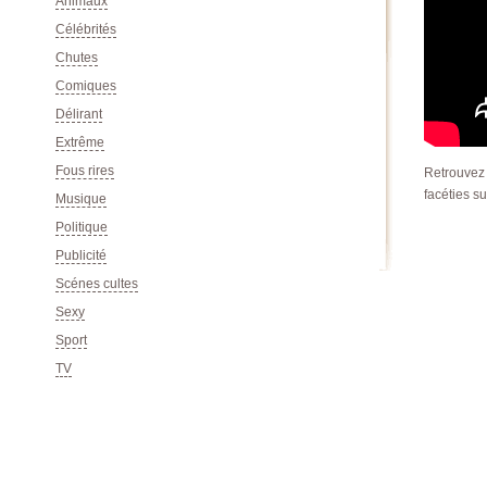
Animaux
Célébrités
Chutes
Comiques
Délirant
Extrême
Fous rires
Retrouvez 
facéties su
Musique
Politique
Publicité
Scénes cultes
Sexy
Sport
TV