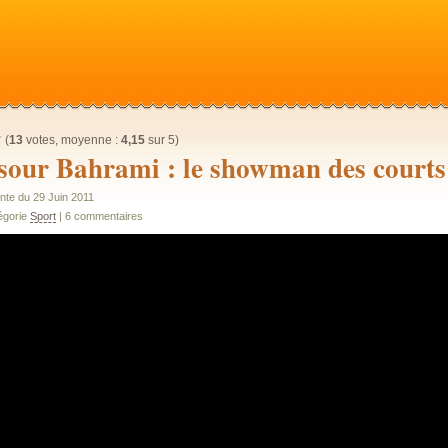
(
13
votes, moyenne :
4,15
sur 5)
our Bahrami : le showman des courts 
nte du 29 Juin 2011
égorie
Sport
| 6 commentaires