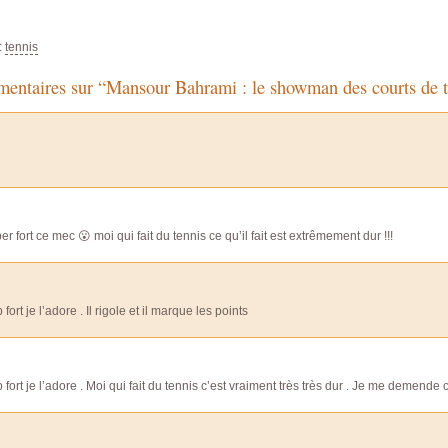
:
tennis
entaires sur “Mansour Bahrami : le showman des courts de t
per fort ce mec 😮 moi qui fait du tennis ce qu’il fait est extrêmement dur !!!
op fort je l’adore . Il rigole et il marque les points
op fort je l’adore . Moi qui fait du tennis c’est vraiment très très dur . Je me demende 