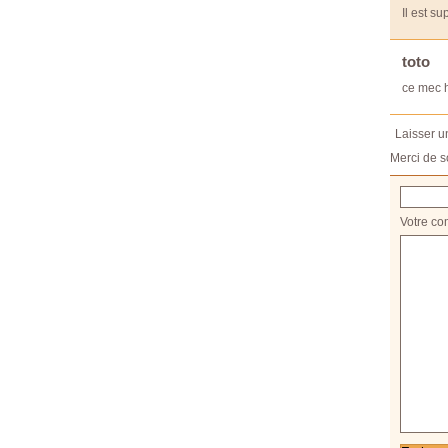
Il est s
toto
ce mec h
Laisser 
Merci de s
Votre co