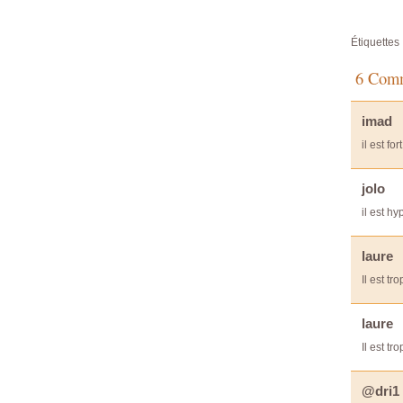
Étiquettes 
6 Comm
imad
il est fort
jolo
il est hy
laure
Il est tr
laure
Il est tr
@dri1