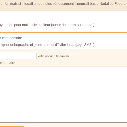
uper fort mais si il jouait un peu plus sérieusement il pourrait battre Nadal ou Federer
yper fort pour moi est le meilleur joueur de tennis au monde:)
un commentaire
oigner orthographe et grammaire et d'éviter le langage SMS ;)
Votre pseudo (required)
mmentaire