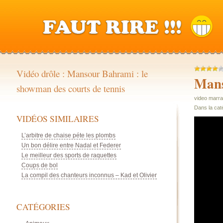
Vidéo drôle : Mansour Bahrami : le
Mans
showman des courts de tennis
video marra
Dans la cat
VIDÉOS SIMILAIRES
L’arbitre de chaise péte les plombs
Un bon délire entre Nadal et Federer
Le meilleur des sports de raquettes
Coups de bol
La compil des chanteurs inconnus – Kad et Olivier
CATÉGORIES