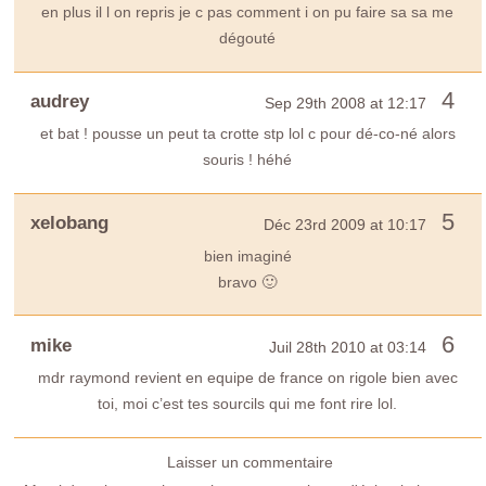
en plus il l on repris je c pas comment i on pu faire sa sa me
dégouté
4
audrey
Sep 29th 2008 at 12:17
et bat ! pousse un peut ta crotte stp lol c pour dé-co-né alors
souris ! héhé
5
xelobang
Déc 23rd 2009 at 10:17
bien imaginé
bravo 🙂
6
mike
Juil 28th 2010 at 03:14
mdr raymond revient en equipe de france on rigole bien avec
toi, moi c’est tes sourcils qui me font rire lol.
Laisser un commentaire