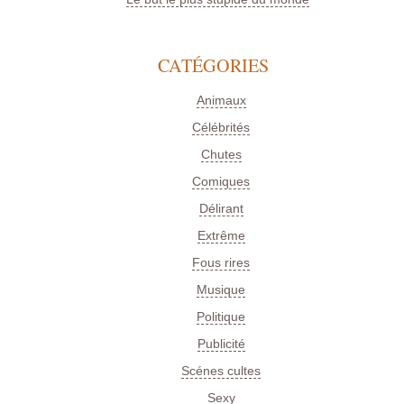
CATÉGORIES
Animaux
Célébrités
Chutes
Comiques
Délirant
Extrême
Fous rires
Musique
Politique
Publicité
Scénes cultes
Sexy