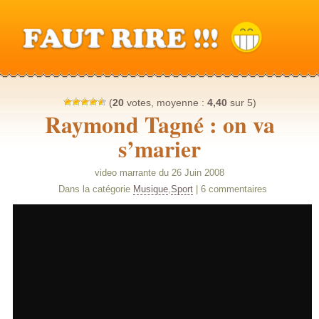
(
20
votes, moyenne :
4,40
sur 5)
Raymond Tagné : on va
s’marier
video marrante du 26 Juin 2008
Dans la catégorie
Musique
,
Sport
| 6 commentaires