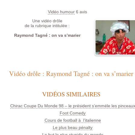
Vidéo humour
6
avis
Une vidéo drôle
de la rubrique intitulée :
Raymond Tagné : on va s’marier
Vidéo drôle : Raymond Tagné : on va s’marier
VIDÉOS SIMILAIRES
Chirac Coupe Du Monde 98 – le président s’emméle les pinceau
Foot Comedy
Cours de football à l’italienne
Le plus beau pénalty
Le but le plus stupide du monde