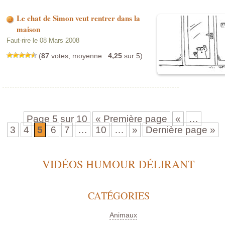
Le chat de Simon veut rentrer dans la
maison
Faut-rire le 08 Mars 2008
(
87
votes, moyenne :
4,25
sur 5)
Page 5 sur 10
« Première page
«
…
3
4
5
6
7
…
10
…
»
Dernière page »
VIDÉOS HUMOUR DÉLIRANT
CATÉGORIES
Animaux