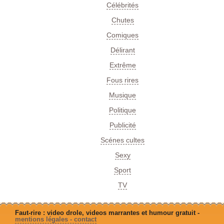
Célébrités
Chutes
Comiques
Délirant
Extrême
Fous rires
Musique
Politique
Publicité
Scénes cultes
Sexy
Sport
TV
Faut-rire : video drole, videos marrantes et humour gratuit -
mentions légales - contact